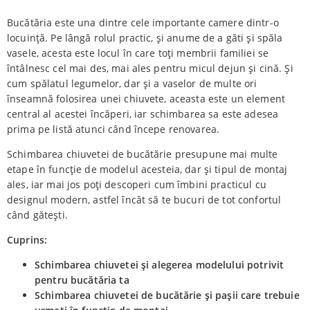
Bucătăria este una dintre cele importante camere dintr-o
locuință. Pe lângă rolul practic, și anume de a găti și spăla
vasele, acesta este locul în care toți membrii familiei se
întâlnesc cel mai des, mai ales pentru micul dejun și cină. Și
cum spălatul legumelor, dar și a vaselor de multe ori
înseamnă folosirea unei chiuvete, aceasta este un element
central al acestei încăperi, iar schimbarea sa este adesea
prima pe listă atunci când începe renovarea.
Schimbarea chiuvetei de bucătărie presupune mai multe
etape în funcție de modelul acesteia, dar și tipul de montaj
ales, iar mai jos poți descoperi cum îmbini practicul cu
designul modern, astfel încât să te bucuri de tot confortul
când gătești.
Cuprins:
Schimbarea chiuvetei și alegerea modelului potrivit
pentru bucătăria ta
Schimbarea chiuvetei de bucătărie și pașii care trebuie