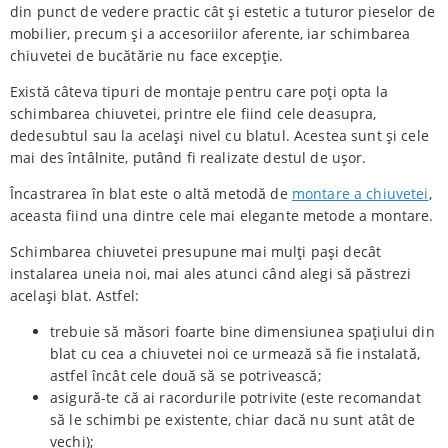
din punct de vedere practic cât și estetic a tuturor pieselor de
mobilier, precum și a accesoriilor aferente, iar schimbarea
chiuvetei de bucătărie nu face excepție.
Există câteva tipuri de montaje pentru care poți opta la
schimbarea chiuvetei, printre ele fiind cele deasupra,
dedesubtul sau la același nivel cu blatul. Acestea sunt și cele
mai des întâlnite, putând fi realizate destul de ușor.
Încastrarea în blat este o altă metodă de
montare a chiuvetei
,
aceasta fiind una dintre cele mai elegante metode a montare.
Schimbarea chiuvetei presupune mai mulți pași decât
instalarea uneia noi, mai ales atunci când alegi să păstrezi
același blat. Astfel:
trebuie să măsori foarte bine dimensiunea spațiului din
blat cu cea a chiuvetei noi ce urmează să fie instalată,
astfel încât cele două să se potrivească;
asigură-te că ai racordurile potrivite (este recomandat
să le schimbi pe existente, chiar dacă nu sunt atât de
vechi);