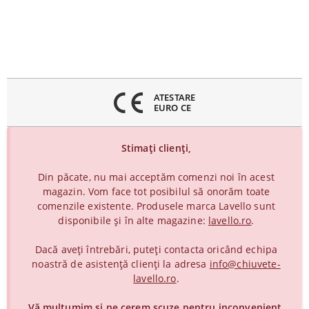
inchideți
eniul
ATESTARE
EURO CE
Stimați clienți,
Din păcate, nu mai acceptăm comenzi noi în acest
magazin. Vom face tot posibilul să onorăm toate
comenzile existente. Produsele marca Lavello sunt
disponibile și în alte magazine:
lavello.ro
.
Dacă aveți întrebări, puteți contacta oricând echipa
noastră de asistență clienți la adresa
info@chiuvete-
lavello.ro
.
Vă mulțumim și ne cerem scuze pentru inconvenient.