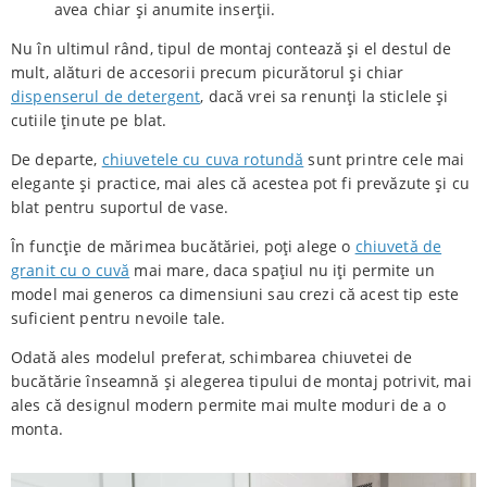
avea chiar și anumite inserții.
Nu în ultimul rând, tipul de montaj contează și el destul de
mult, alături de accesorii precum picurătorul și chiar
dispenserul de detergent
, dacă vrei sa renunți la sticlele și
cutiile ținute pe blat.
De departe,
chiuvetele cu cuva rotundă
sunt printre cele mai
elegante și practice, mai ales că acestea pot fi prevăzute și cu
blat pentru suportul de vase.
În funcție de mărimea bucătăriei, poți alege o
chiuvetă de
granit cu o cuvă
mai mare, daca spațiul nu iți permite un
model mai generos ca dimensiuni sau crezi că acest tip este
suficient pentru nevoile tale.
Odată ales modelul preferat, schimbarea chiuvetei de
bucătărie înseamnă și alegerea tipului de montaj potrivit, mai
ales că designul modern permite mai multe moduri de a o
monta.