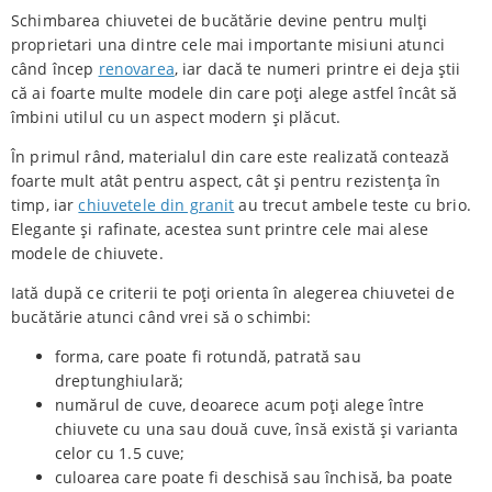
Schimbarea chiuvetei de bucătărie devine pentru mulți
proprietari una dintre cele mai importante misiuni atunci
când încep
renovarea
, iar dacă te numeri printre ei deja știi
că ai foarte multe modele din care poți alege astfel încât să
îmbini utilul cu un aspect modern și plăcut.
În primul rând, materialul din care este realizată contează
foarte mult atât pentru aspect, cât și pentru rezistența în
timp, iar
chiuvetele din granit
au trecut ambele teste cu brio.
Elegante și rafinate, acestea sunt printre cele mai alese
modele de chiuvete.
Iată după ce criterii te poți orienta în alegerea chiuvetei de
bucătărie atunci când vrei să o schimbi:
forma, care poate fi rotundă, patrată sau
dreptunghiulară;
numărul de cuve, deoarece acum poți alege între
chiuvete cu una sau două cuve, însă există și varianta
celor cu 1.5 cuve;
culoarea care poate fi deschisă sau închisă, ba poate