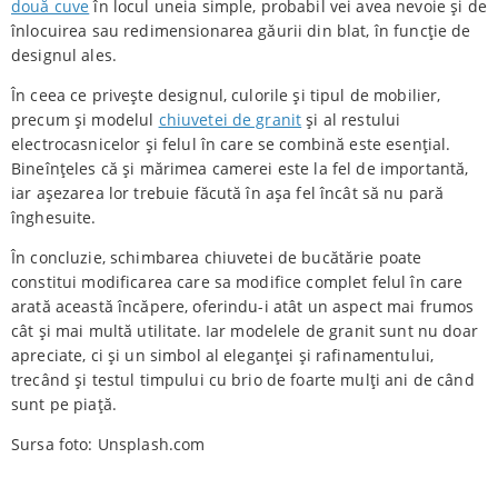
două cuve
în locul uneia simple, probabil vei avea nevoie și de
înlocuirea sau redimensionarea găurii din blat, în funcție de
designul ales.
În ceea ce privește designul, culorile și tipul de mobilier,
precum și modelul
chiuvetei de granit
și al restului
electrocasnicelor și felul în care se combină este esențial.
Bineînțeles că și mărimea camerei este la fel de importantă,
iar așezarea lor trebuie făcută în așa fel încât să nu pară
înghesuite.
În concluzie, schimbarea chiuvetei de bucătărie poate
constitui modificarea care sa modifice complet felul în care
arată această încăpere, oferindu-i atât un aspect mai frumos
cât și mai multă utilitate. Iar modelele de granit sunt nu doar
apreciate, ci și un simbol al eleganței și rafinamentului,
trecând și testul timpului cu brio de foarte mulți ani de când
sunt pe piață.
Sursa foto: Unsplash.com