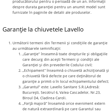
producătorului pentru o perioadă de un an. Informații
despre durata garanției pentru un anumit model sunt
furnizate în paginile de detalii ale produselor.
Garanție la chiuvetele Lavello
Următorii termeni din Termenii și condițiile de garanție
au următoarele semnificații:
„Garanție” înseamnă toate drepturile și obligațiile
care decurg din acești Termeni și condiții ale
Garanției și din prevederile Codului civil;
„Echipament” înseamnă o chiuvetă achiziționată și
o chiuvetă fără defecte pe care deținătorul de
garanție a primit-o în locul echipamentului defect;
„Garantul” este: Lavello Sanitare S.R.LAdresă:
București, Secotrul 6, Valea Cascadelor, Nr.23,
Biroul D4, Cladirea Caroli.
„Forță majoră” înseamnă orice eveniment extern
de natură extraordinară pe care Garantul sau