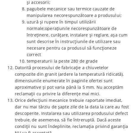
și accesorii;
pagubele mecanice sau termice cauzate de
manipularea necorespunzătoare a produsului;
uzură și rupere în timpul utilizării
normale;operațiunile necorespunzătoare de
întreținere, curățare, instalare și reglare, așa cum
sunt descrise în instrucțiunile de utilizare sau
necesare pentru ca produsul să funcționeze
correct
temperaturii la peste 280 de grade
Datorită procesului de fabricație a chiuvetelor
compozite din granit (ardere la temperatură ridicată),
dimensiunile enumerate în paginile ofertei sunt
aproximative și pot varia până la 5 mm. Nu acceptăm
reclamații cu privire la diferențe mai mici.
Orice defecțiuni mecanice trebuie raportate imediat,
dar nu mai târziu de șapte zile de la data la care au fost
descoperite. Instalarea sau utilizarea produsului defect
trebuie, de asemenea, să fie întreruptă. Dacă aceste
condiții nu sunt îndeplinite, reclamația privind garanția
NU va fi acceptată.