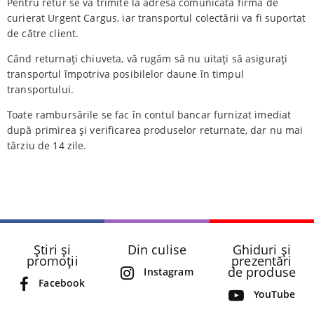
Pentru retur se va trimite la adresa comunicată firma de
curierat Urgent Cargus, iar transportul colectării va fi suportat
de către client.
Când returnați chiuveta, vă rugăm să nu uitați să asigurați
transportul împotriva posibilelor daune în timpul
transportului.
Toate rambursările se fac în contul bancar furnizat imediat
după primirea și verificarea produselor returnate, dar nu mai
târziu de 14 zile.
Știri și
Din culise
Ghiduri și
promoții
prezentări
de produse
Instagram
Facebook
YouTube