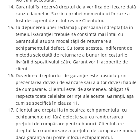
Garantul își rezervă dreptul de a verifica de fiecare dată
cauza daunelor. Sarcina probei momentului în care a
fost descoperit defectul revine Clientului.
La depunerea unei reclamații, persoana îndreptățită în
temeiul Garanției trebuie să consimtă mai întâi cu
Garantulul asupra modalității de returnare a
echipamentului defect. Cu toate acestea, indiferent de
metoda selectată de returnare a bunurilor, costurile
livrării dispozitivului către Garant vor fi acoperite de
client.
Dovedirea drepturilor de garanție este posibilă prin
prezentarea dovezii de vânzare sau a altor dovezi fiabile
de cumpărare. Clientul este, de asemenea, obligat să
respecte toate celelalte cerințe ale acestei Garanții, așa
cum se specifică în clauza 11.
Clientul are dreptul la înlocuirea echipamentului cu
echipamente noi fără defecte sau cu rambursarea
prețului de cumpărare pentru bunuri. Clientul are
dreptul la o rambursare a prețului de cumpărare numai
dacă garanția nu poate înlocui echipamentul.