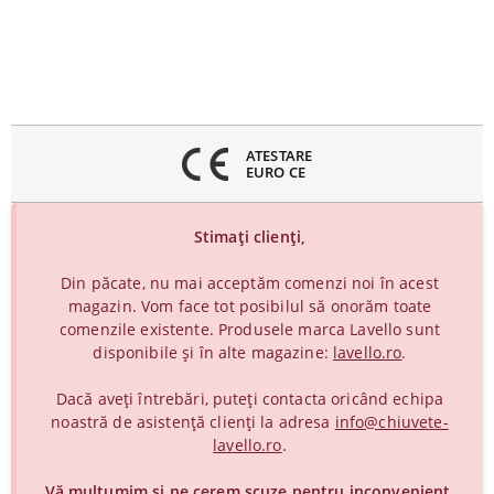
inchideți
eniul
ATESTARE
EURO CE
Stimați clienți,
Din păcate, nu mai acceptăm comenzi noi în acest
magazin. Vom face tot posibilul să onorăm toate
comenzile existente. Produsele marca Lavello sunt
disponibile și în alte magazine:
lavello.ro
.
Dacă aveți întrebări, puteți contacta oricând echipa
noastră de asistență clienți la adresa
info@chiuvete-
lavello.ro
.
Vă mulțumim și ne cerem scuze pentru inconvenient.