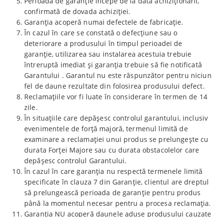
Perioada de garanție începe de la data achiziționării,
confirmată de dovada achiziției.
Garanția acoperă numai defectele de fabricație.
În cazul în care se constată o defecțiune sau o
deteriorare a produsului în timpul perioadei de
garanție, utilizarea sau instalarea acestuia trebuie
întreruptă imediat și garanția trebuie să fie notificată
Garantului . Garantul nu este răspunzător pentru niciun
fel de daune rezultate din folosirea produsului defect.
Reclamațiile vor fi luate în considerare în termen de 14
zile.
În situațiile care depășesc controlul garantului, inclusiv
evenimentele de forță majoră, termenul limită de
examinare a reclamației unui produs se prelungește cu
durata Forței Majore sau cu durata obstacolelor care
depășesc controlul Garantului.
În cazul în care garanția nu respectă termenele limită
specificate în clauza 7 din Garanție, clientul are dreptul
să prelungească perioada de garanție pentru produs
până la momentul necesar pentru a procesa reclamația.
Garanția NU acoperă daunele aduse produsului cauzate