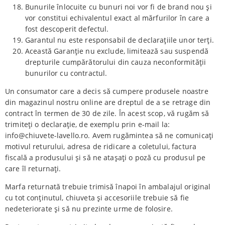
Bunurile înlocuite cu bunuri noi vor fi de brand nou și
vor constitui echivalentul exact al mărfurilor în care a
fost descoperit defectul.
Garantul nu este responsabil de declarațiile unor terți.
Această Garanție nu exclude, limitează sau suspendă
drepturile cumpărătorului din cauza neconformității
bunurilor cu contractul.
Un consumator care a decis să cumpere produsele noastre
din magazinul nostru online are dreptul de a se retrage din
contract în termen de 30 de zile. În acest scop, vă rugăm să
trimiteți o declarație, de exemplu prin e-mail la:
info@chiuvete-lavello.ro. Avem rugămintea să ne comunicați
motivul returului, adresa de ridicare a coletului, factura
fiscală a produsului și să ne atașați o poză cu produsul pe
care îl returnați.
Marfa returnată trebuie trimisă înapoi în ambalajul original
cu tot conținutul, chiuveta și accesoriile trebuie să fie
nedeteriorate și să nu prezinte urme de folosire.