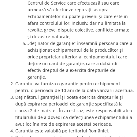
Centrul de Service care efectuează sau care
urmează să efectueze reparații asupra
Echipamentelor nu poate preveni și care este în
afara controlului lor, inclusiv, dar nu limitată la
revolte, greve, dispute colective, conflicte armate
și dezastre naturale;
„deținător de garanție” înseamnă persoana care a
achiziționat echipamentul de la producător și
orice proprietar ulterior al echipamentului care
deține un card de garanție, care a dobândit
efectiv dreptul de a exercita drepturile de
garanție.
Garantul va furniza o garanție pentru echipament
pentru o perioadă de 10 ani de la data vânzării acestuia.
Deținătorul garanției își poate exercita drepturile și
după expirarea perioadei de garanție specificată la
clauza 2 de mai sus. În acest caz, este responsabilitatea
titularului de a dovedi că defecțiunea echipamentului a
avut loc înainte de expirarea acestei perioade.
Garanția este valabilă pe teritoriul României.