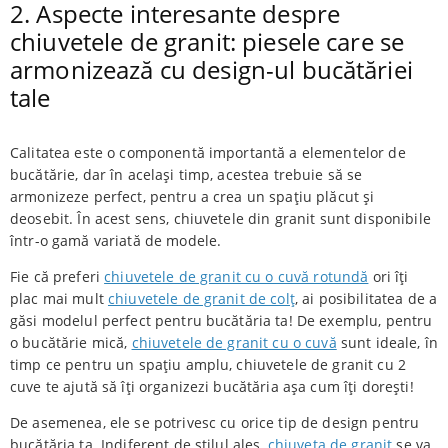
2. Aspecte interesante despre
chiuvetele de granit: piesele care se
armonizează cu design-ul bucătăriei
tale
Calitatea este o componentă importantă a elementelor de
bucătărie, dar în același timp, acestea trebuie să se
armonizeze perfect, pentru a crea un spațiu plăcut și
deosebit. În acest sens, chiuvetele din granit sunt disponibile
într-o gamă variată de modele.
Fie că preferi
chiuvetele de granit cu o cuvă rotundă
ori îți
plac mai mult
chiuvetele de granit de colț
, ai posibilitatea de a
găsi modelul perfect pentru bucătăria ta! De exemplu, pentru
o bucătărie mică,
chiuvetele de granit cu o cuvă
sunt ideale, în
timp ce pentru un spațiu amplu, chiuvetele de granit cu 2
cuve te ajută să îți organizezi bucătăria așa cum îți dorești!
De asemenea, ele se potrivesc cu orice tip de design pentru
bucătăria ta. Indiferent de stilul ales,
chiuveta de granit
se va