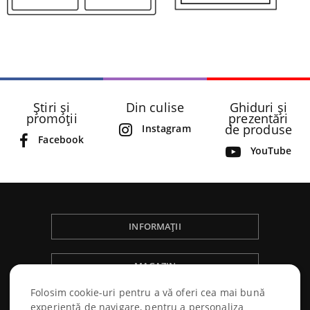
Știri și
Din culise
Ghiduri și
promoții
prezentări
de produse
Instagram
Facebook
YouTube
INFORMAȚII
MAGAZIN
Folosim cookie-uri pentru a vă oferi cea mai bună
NÁKUPNÝ PORIADOK
experiență de navigare, pentru a personaliza