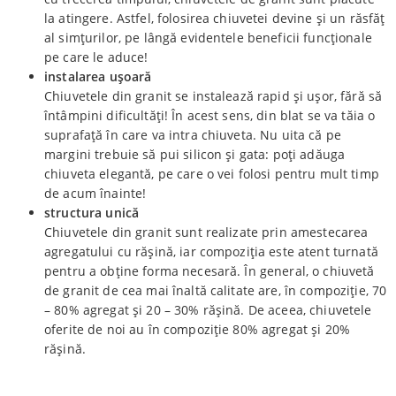
la atingere. Astfel, folosirea chiuvetei devine și un răsfăț
al simțurilor, pe lângă evidentele beneficii funcționale
pe care le aduce!
instalarea ușoară
Chiuvetele din granit se instalează rapid și ușor, fără să
întâmpini dificultăți! În acest sens, din blat se va tăia o
suprafață în care va intra chiuveta. Nu uita că pe
margini trebuie să pui silicon și gata: poți adăuga
chiuveta elegantă, pe care o vei folosi pentru mult timp
de acum înainte!
structura unică
Chiuvetele din granit sunt realizate prin amestecarea
agregatului cu rășină, iar compoziția este atent turnată
pentru a obține forma necesară. În general, o chiuvetă
de granit de cea mai înaltă calitate are, în compoziție, 70
– 80% agregat și 20 – 30% rășină. De aceea, chiuvetele
oferite de noi au în compoziție 80% agregat și 20%
rășină.