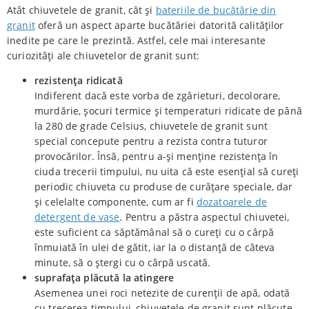
Atât chiuvetele de granit, cât și
bateriile de bucătărie din
granit
oferă un aspect aparte bucătăriei datorită calităților
inedite pe care le prezintă. Astfel, cele mai interesante
curiozități ale chiuvetelor de granit sunt:
rezistența ridicată
Indiferent dacă este vorba de zgârieturi, decolorare,
murdărie, șocuri termice și temperaturi ridicate de până
la 280 de grade Celsius, chiuvetele de granit sunt
special concepute pentru a rezista contra tuturor
provocărilor. Însă, pentru a-și menține rezistența în
ciuda trecerii timpului, nu uita că este esențial să cureți
periodic chiuveta cu produse de curățare speciale, dar
și celelalte componente, cum ar fi
dozatoarele de
detergent de vase
. Pentru a păstra aspectul chiuvetei,
este suficient ca săptămânal să o cureți cu o cârpă
înmuiată în ulei de gătit, iar la o distanță de câteva
minute, să o ștergi cu o cârpă uscată.
suprafața plăcută la atingere
Asemenea unei roci netezite de curenții de apă, odată
cu trecerea timpului, chiuvetele de granit sunt plăcute