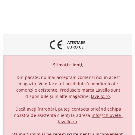
inchideți
eniul
ATESTARE
EURO CE
Stimați clienți,
Din păcate, nu mai acceptăm comenzi noi în acest
magazin. Vom face tot posibilul să onorăm toate
comenzile existente. Produsele marca Lavello sunt
disponibile și în alte magazine:
lavello.ro
.
Dacă aveți întrebări, puteți contacta oricând echipa
noastră de asistență clienți la adresa
info@chiuvete-
lavello.ro
.
Vă mulțumim și ne cerem scuze pentru inconvenient.