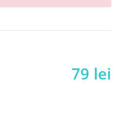
l
79
lei