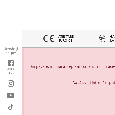
8% CLIENTI
ATESTARE
GĂ
ERICITI
EURO CE
LA
Urmăriți-
ne pe:
Din păcate, nu mai acceptăm comenzi noi în aces
43k+
likes
Dacă aveți întrebări, pu