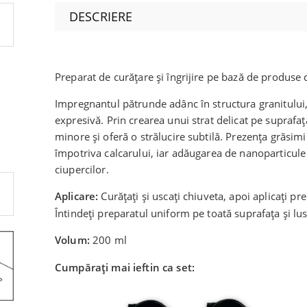
DESCRIERE
Preparat de curățare și îngrijire pe bază de produse 
Impregnantul pătrunde adânc în structura granitului,
expresivă. Prin crearea unui strat delicat pe suprafa
minore și oferă o strălucire subtilă. Prezența grăsimi
împotriva calcarului, iar adăugarea de nanoparticule 
ciupercilor.
Aplicare:
Curățați și uscați chiuveta, apoi aplicați pr
Întindeți preparatul uniform pe toată suprafața și lust
Volum:
200 ml
Cumpărați mai ieftin ca set: