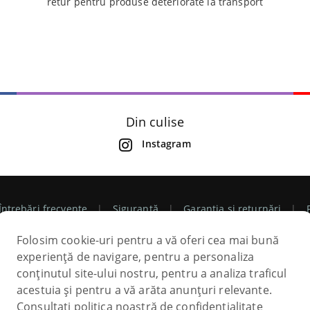
retur pentru produse deteriorate la transport
Din culise
Instagram
Întrebări frecvente
Siguranță
Garanția și returnări
Folosim cookie-uri pentru a vă oferi cea mai bună
espre noi
Contactați-ne
Contul meu
Mostre de culo
experiență de navigare, pentru a personaliza
conținutul site-ului nostru, pentru a analiza traficul
Politica de confidențialitate
Regulamentul
Promoții,
K
acestuia și pentru a vă arăta anunțuri relevante.
Consultați politica noastră de confidențialitate