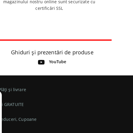
magazinului nostru online sunt securizate cu
certificări SSL
Ghiduri și prezentări de produse
YouTube
Plăți și livrare
ri GRATUITE
 Reduceri, Cupoane