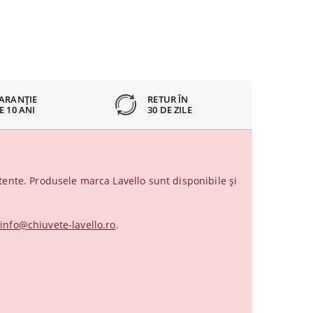
ARANȚIE
RETUR ÎN
E 10 ANI
30 DE ZILE
ente. Produsele marca Lavello sunt disponibile și
a
info@chiuvete-lavello.ro
.