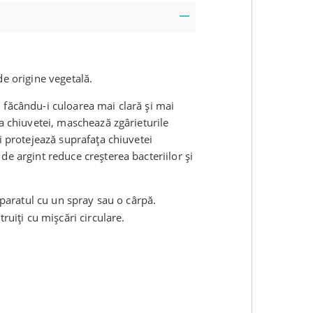
de origine vegetală.
 făcându-i culoarea mai clară și mai
ța chiuvetei, maschează zgârieturile
i protejează suprafața chiuvetei
de argint reduce creșterea bacteriilor și
eparatul cu un spray sau o cârpă.
ruiți cu mișcări circulare.