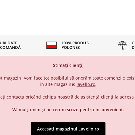
URI DATE
100% PRODUS
G
 COMANDĂ
POLONEZ
D
Stimați clienți,
t magazin. Vom face tot posibilul să onorăm toate comenzile exist
în alte magazine:
lavello.ro
.
teți contacta oricând echipa noastră de asistență clienți la adres
Vă mulțumim și ne cerem scuze pentru inconvenient.
Accesați magazinul Lavello.ro