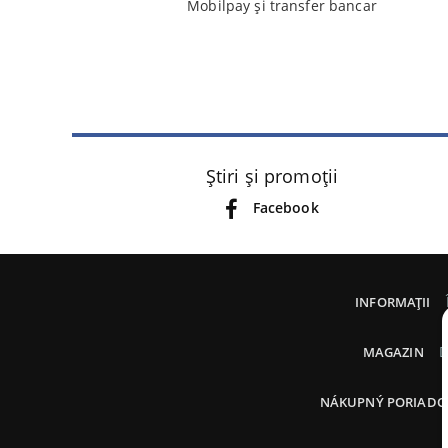
Mobilpay și transfer bancar
Știri și promoții
Facebook
INFORMAȚII
D
MAGAZIN
NÁKUPNÝ PORIADO