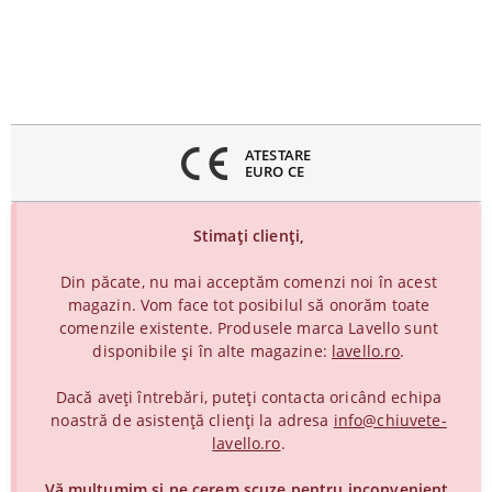
inchideți
eniul
ATESTARE
EURO CE
Stimați clienți,
Din păcate, nu mai acceptăm comenzi noi în acest
magazin. Vom face tot posibilul să onorăm toate
comenzile existente. Produsele marca Lavello sunt
disponibile și în alte magazine:
lavello.ro
.
Dacă aveți întrebări, puteți contacta oricând echipa
noastră de asistență clienți la adresa
info@chiuvete-
lavello.ro
.
Vă mulțumim și ne cerem scuze pentru inconvenient.