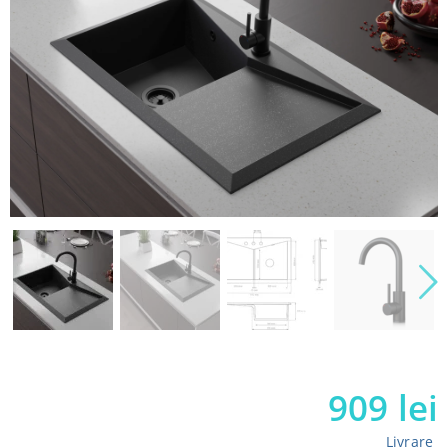
909
lei
Livrare