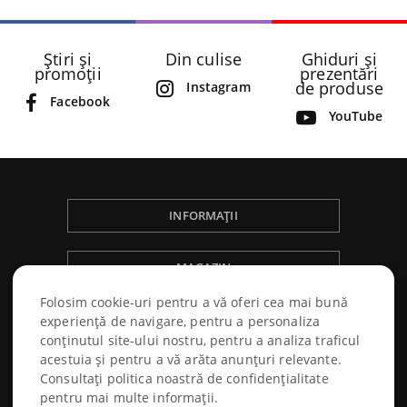
Știri și
Din culise
Ghiduri și
promoții
prezentări
de produse
Instagram
Facebook
YouTube
INFORMAȚII
MAGAZIN
Folosim cookie-uri pentru a vă oferi cea mai bună
NÁKUPNÝ PORIADOK
experiență de navigare, pentru a personaliza
conținutul site-ului nostru, pentru a analiza traficul
acestuia și pentru a vă arăta anunțuri relevante.
Consultați politica noastră de confidențialitate
pentru mai multe informații.