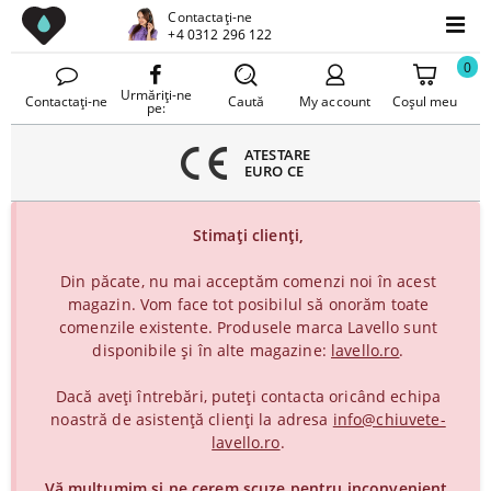
Chiuvete Lavello
Contactați-ne
inchideți
+4 0312 296 122
Meniu
eniul
0
Urmăriți-ne
Contactați-ne
Caută
My account
Coșul meu
pe:
ATESTARE
EURO CE
Stimați clienți,
Din păcate, nu mai acceptăm comenzi noi în acest
magazin. Vom face tot posibilul să onorăm toate
comenzile existente. Produsele marca Lavello sunt
disponibile și în alte magazine:
lavello.ro
.
Dacă aveți întrebări, puteți contacta oricând echipa
noastră de asistență clienți la adresa
info@chiuvete-
lavello.ro
.
Vă mulțumim și ne cerem scuze pentru inconvenient.