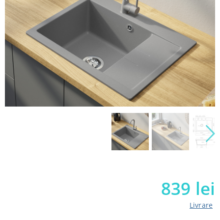
839
lei
Livrare