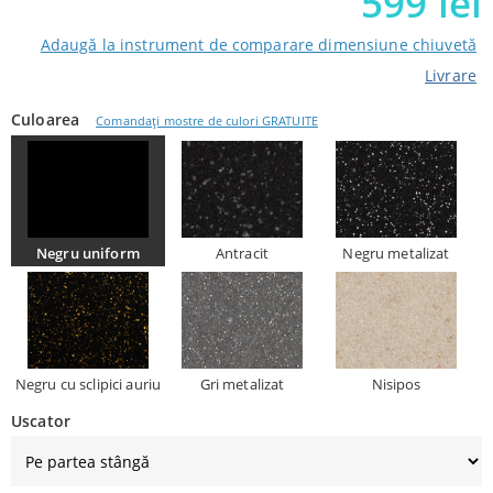
599
lei
5
out of
5 from
Adaugă la instrument de comparare dimensiune chiuvetă
customers
Livrare
Culoarea
Comandați mostre de culori GRATUITE
Negru uniform
Antracit
Negru metalizat
Negru cu sclipici auriu
Gri metalizat
Nisipos
Uscator