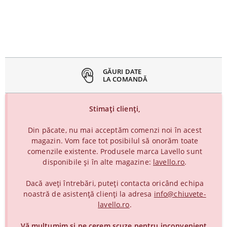
inchideți
eniul
GĂURI DATE
LA COMANDĂ
Stimați clienți,
Din păcate, nu mai acceptăm comenzi noi în acest
magazin. Vom face tot posibilul să onorăm toate
comenzile existente. Produsele marca Lavello sunt
disponibile și în alte magazine:
lavello.ro
.
Dacă aveți întrebări, puteți contacta oricând echipa
noastră de asistență clienți la adresa
info@chiuvete-
lavello.ro
.
Vă mulțumim și ne cerem scuze pentru inconvenient.