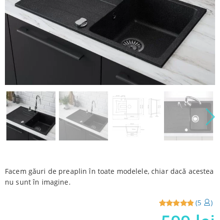
Facem găuri de preaplin în toate modelele, chiar dacă acestea
nu sunt în imagine.
(
5
)
Reviewed
5