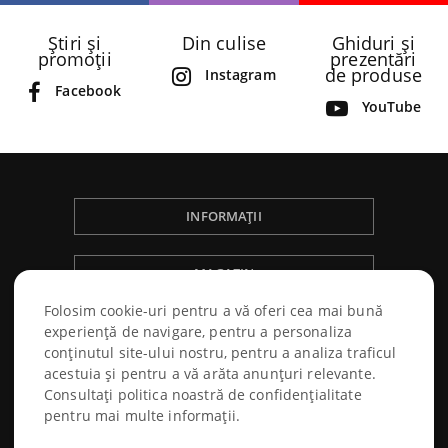
Știri și
Din culise
Ghiduri și
promoții
prezentări
de produse
Instagram
Facebook
YouTube
INFORMAȚII
MAGAZIN
Folosim cookie-uri pentru a vă oferi cea mai bună
NÁKUPNÝ PORIADOK
experiență de navigare, pentru a personaliza
conținutul site-ului nostru, pentru a analiza traficul
acestuia și pentru a vă arăta anunțuri relevante.
Consultați politica noastră de confidențialitate
pentru mai multe informații.
© 2026