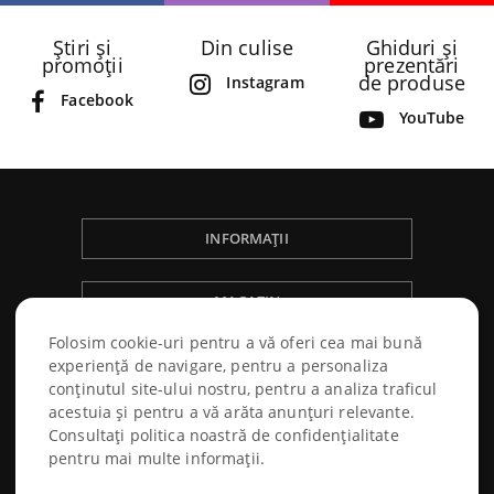
Știri și
Din culise
Ghiduri și
promoții
prezentări
de produse
Instagram
Facebook
YouTube
INFORMAȚII
MAGAZIN
Folosim cookie-uri pentru a vă oferi cea mai bună
NÁKUPNÝ PORIADOK
experiență de navigare, pentru a personaliza
conținutul site-ului nostru, pentru a analiza traficul
acestuia și pentru a vă arăta anunțuri relevante.
Consultați politica noastră de confidențialitate
pentru mai multe informații.
© 2026