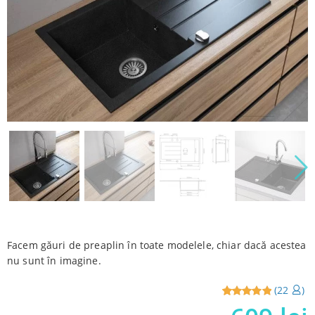
Facem găuri de preaplin în toate modelele, chiar dacă acestea
nu sunt în imagine.
(
22
)
Reviewed
22