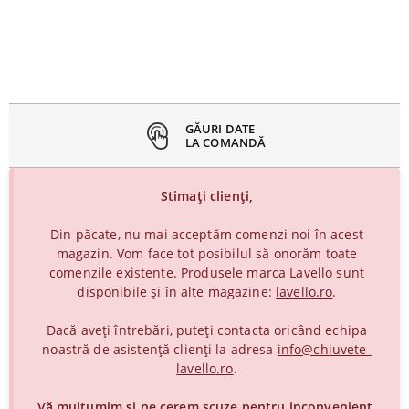
inchideți
eniul
GĂURI DATE
LA COMANDĂ
Stimați clienți,
Din păcate, nu mai acceptăm comenzi noi în acest
magazin. Vom face tot posibilul să onorăm toate
comenzile existente. Produsele marca Lavello sunt
disponibile și în alte magazine:
lavello.ro
.
Dacă aveți întrebări, puteți contacta oricând echipa
noastră de asistență clienți la adresa
info@chiuvete-
lavello.ro
.
Vă mulțumim și ne cerem scuze pentru inconvenient.