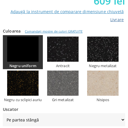
609
lei
5
out of
5 from
Adaugă la instrument de comparare dimensiune chiuvetă
customers
Livrare
Culoarea
Comandați mostre de culori GRATUITE
Negru uniform
Antracit
Negru metalizat
Negru cu sclipici auriu
Gri metalizat
Nisipos
Uscator