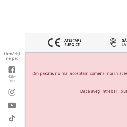
8% CLIENTI
ATESTARE
GĂ
ERICITI
EURO CE
LA
Urmăriți-
ne pe:
Din păcate, nu mai acceptăm comenzi noi în aces
43k+
likes
Dacă aveți întrebări, pu