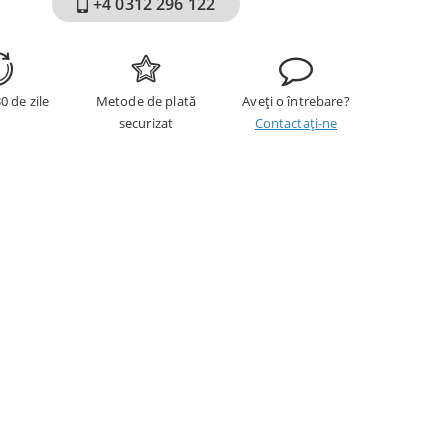
+4 0312 296 122
0 de zile
Metode de plată
Aveți o întrebare?
securizat
Contactați-ne