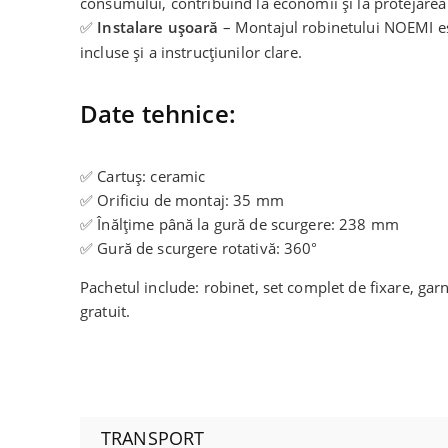
consumului, contribuind la economii și la protejarea
✅
Instalare ușoară
– Montajul robinetului NOEMI este
incluse și a instrucțiunilor clare.
Date tehnice:
✅ Cartuș: ceramic
✅ Orificiu de montaj: 35 mm
✅ Înălțime până la gură de scurgere: 238 mm
✅ Gură de scurgere rotativă: 360°
Pachetul include: robinet, set complet de fixare, garn
gratuit.
TRANSPORT