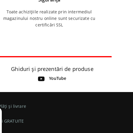
Toate achizițiile realizate prin intermediul
magazinului nostru online sunt securizate cu
certificări SSL
Ghiduri și prezentări de produse
YouTube
Plăți și livrare
ri GRATUITE