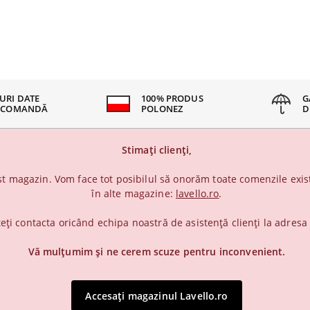
URI DATE
100% PRODUS
G
 COMANDĂ
POLONEZ
D
Stimați clienți,
t magazin. Vom face tot posibilul să onorăm toate comenzile exist
în alte magazine:
lavello.ro
.
teți contacta oricând echipa noastră de asistență clienți la adres
Vă mulțumim și ne cerem scuze pentru inconvenient.
Accesați magazinul Lavello.ro