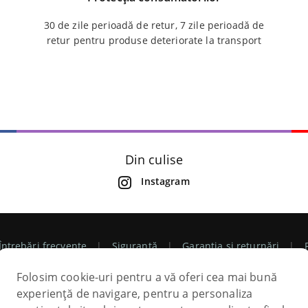
30 de zile perioadă de retur, 7 zile perioadă de
retur pentru produse deteriorate la transport
Din culise
Instagram
Întrebări frecvente
Siguranță
Garanția și returnări
Folosim cookie-uri pentru a vă oferi cea mai bună
espre noi
Contactați-ne
Contul meu
Mostre de culo
experiență de navigare, pentru a personaliza