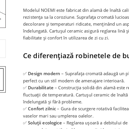
Modelul NOEMI este fabricat din alamă de înaltă cali
rezistența sa la coroziune. Suprafața cromată lucioas
decolorare și temperaturi ridicate, menținând un as
îndelungată. Cartușul ceramic asigură reglarea lină și
fiabilitate și confort în utilizarea de zi cu zi.
Ce diferențiază robinetele de 
✅
Design modern
– Suprafața cromată adaugă un plu
perfect cu un stil modern de amenajare interioară.
✅
Durabilitate
– Construcția solidă din alamă este r
fluctuații de temperatură. Cartușul ceramic de înaltă 
îndelungată și fără probleme.
✅
Confort zilnic
– Gura de scurgere rotativă faciliteaz
vaselor mari sau umplerea oalelor.
✅
Soluții ecologice
– Reglarea ușoară a debitului de 