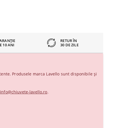
ARANȚIE
RETUR ÎN
E 10 ANI
30 DE ZILE
ente. Produsele marca Lavello sunt disponibile și
a
info@chiuvete-lavello.ro
.