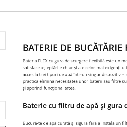
BATERIE DE BUCĂTĂRIE 
Bateria FLEX cu gura de scurgere flexibilă este un m
satisface așteptările chiar și ale celor mai exigenți u
acces la trei tipuri de apă într-un singur dispozitiv – r
practică elimină necesitatea unor baterii sau filtre 
și sporind funcționalitatea.
Baterie cu filtru de apă și gura 
Bucură-te de apă curată și sigură fără a instala un fi