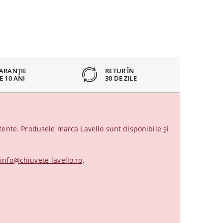
ARANȚIE
RETUR ÎN
E 10 ANI
30 DE ZILE
ente. Produsele marca Lavello sunt disponibile și
a
info@chiuvete-lavello.ro
.