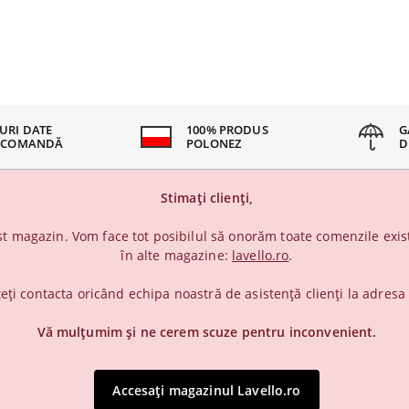
URI DATE
100% PRODUS
G
 COMANDĂ
POLONEZ
D
Stimați clienți,
t magazin. Vom face tot posibilul să onorăm toate comenzile exist
în alte magazine:
lavello.ro
.
teți contacta oricând echipa noastră de asistență clienți la adres
Vă mulțumim și ne cerem scuze pentru inconvenient.
Accesați magazinul Lavello.ro