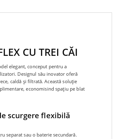
FLEX CU TREI CĂI
odel elegant, conceput pentru a
tilizatori. Designul său inovator oferă
ece, caldă și filtrată. Această soluție
suplimentare, economisind spațiu pe blat
de scurgere flexibilă
ltru separat sau o baterie secundară.