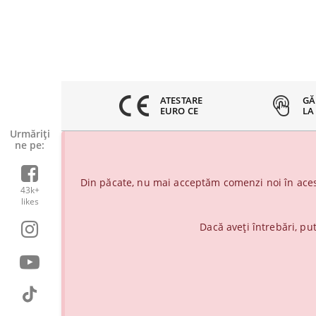
8% CLIENTI
ATESTARE
GĂ
ERICITI
EURO CE
LA
Urmăriți-
ne pe:
Din păcate, nu mai acceptăm comenzi noi în aces
43k+
likes
Dacă aveți întrebări, pu