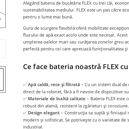
Alegând bateria de bucătărie FLEX cu trei căi, econom
sustenabilitatea mediului. FLEX este un pas către eco
pentru o lume mai bună.
Gura de scurgere flexibilă oferă mobilitate excepțion
fluxului de apă exact acolo unde este necesar. Acest
umplerea oalelor mari sau curățarea zonelor greu acc
perfectă pentru cei care apreciază funcționalitatea și
Ce face bateria noastră FLEX cu 
✅
Apă caldă, rece și filtrată
– Cu un sistem dual de ci
direct de la robinet, fără a fi nevoie de dispozitive s
✅
Materiale de înaltă calitate
– Bateria FLEX este 
robust din alamă, rezistent la zgârieturi și coroziune.
✅
Design elegant
– Construcția sa suplă și finisajul
modern și sofisticat. Se potrivește cu o varietate de st
industrial.