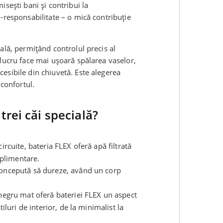
isești bani și contribui la
-responsabilitate – o mică contribuție
ală, permițând controlul precis al
 lucru face mai ușoară spălarea vaselor,
esibile din chiuvetă. Este alegerea
 confortul.
trei căi specială?
rcuite, bateria FLEX oferă apă filtrată
uplimentare.
concepută să dureze, având un corp
 negru mat oferă bateriei FLEX un aspect
iluri de interior, de la minimalist la