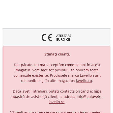
inchideți
eniul
ATESTARE
EURO CE
Stimați clienți,
Din păcate, nu mai acceptăm comenzi noi în acest
magazin. Vom face tot posibilul să onorăm toate
comenzile existente. Produsele marca Lavello sunt
disponibile și în alte magazine:
lavello.ro
.
Dacă aveți întrebări, puteți contacta oricând echipa
noastră de asistență clienți la adresa
info@chiuvete-
lavello.ro
.
Vă mulțumim și ne cerem scuze pentru inconvenient.