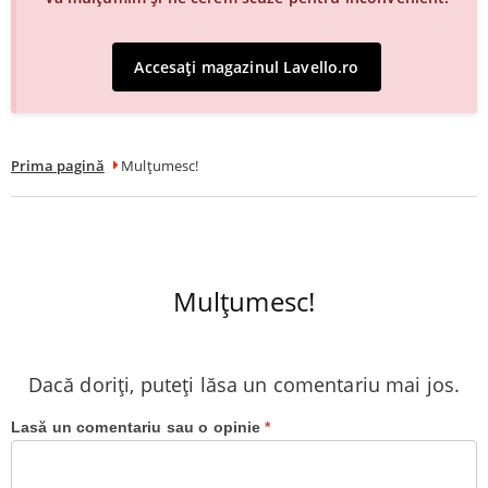
Accesați magazinul Lavello.ro
Prima pagină
Mulțumesc!
Mulțumesc!
Dacă doriți, puteți lăsa un comentariu mai jos.
Lasă un comentariu sau o opinie
*
Comment
after
ordering