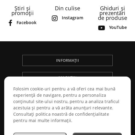
Știri și
Din culise
Ghiduri și
promoții
prezentări
de produse
Instagram
Facebook
YouTube
INFORMAȚII
MAGAZIN
Folosim cookie-uri pentru a vă oferi cea mai bună
NÁKUPNÝ PORIADOK
experiență de navigare, pentru a personaliza
conținutul site-ului nostru, pentru a analiza traficul
acestuia și pentru a vă arăta anunțuri relevante.
Consultați politica noastră de confidențialitate
pentru mai multe informații.
© 2026