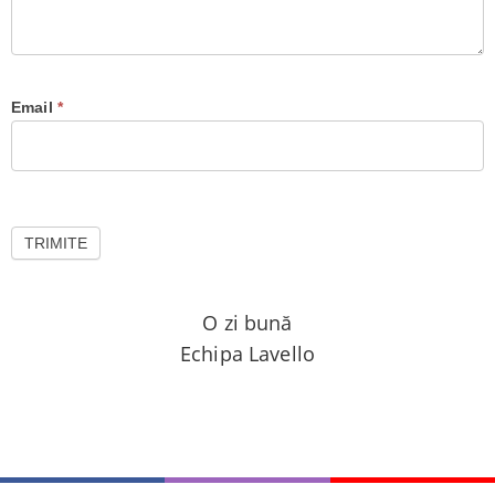
samples
-
received
Email
*
TRIMITE
O zi bună
Echipa Lavello