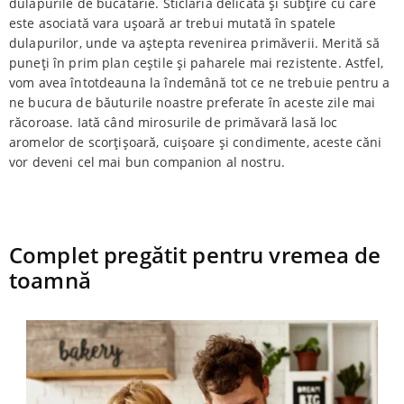
dulapurile de bucătărie. Sticlăria delicată și subțire cu care
este asociată vara ușoară ar trebui mutată în spatele
dulapurilor, unde va aștepta revenirea primăverii. Merită să
puneți în prim plan ceștile și paharele mai rezistente. Astfel,
vom avea întotdeauna la îndemână tot ce ne trebuie pentru a
ne bucura de băuturile noastre preferate în aceste zile mai
răcoroase. Iată când mirosurile de primăvară lasă loc
aromelor de scorțișoară, cuișoare și condimente, aceste căni
vor deveni cel mai bun companion al nostru.
Complet pregătit pentru vremea de
toamnă