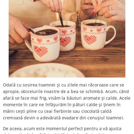
Odată cu sosirea toamnei și cu zilele mai răcoroase care se
apropie, obiceiurile noastre de a bea se schimbă. Acum, când
afară se face mai frig, visăm la băuturi aromate și calde. Acele
momente în care ne înfășurăm în pături calde și ținem în
mâini cești pline cu ceai fierbinte sau ciocolată caldă
cremoasă devin o adevărată evadare din cenușiul toamnei.
De aceea, acum este momentul perfect pentru a vă ajusta