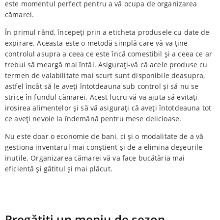
este momentul perfect pentru a vă ocupa de organizarea
cămarei.
În primul rând, începeți prin a eticheta produsele cu date de
expirare. Aceasta este o metodă simplă care vă va ține
controlul asupra a ceea ce este încă comestibil și a ceea ce ar
trebui să meargă mai întâi. Asigurați-vă că acele produse cu
termen de valabilitate mai scurt sunt disponibile deasupra,
astfel încât să le aveți întotdeauna sub control și să nu se
strice în fundul cămarei. Acest lucru vă va ajuta să evitați
irosirea alimentelor și să vă asigurați că aveți întotdeauna tot
ce aveți nevoie la îndemână pentru mese delicioase.
Nu este doar o economie de bani, ci și o modalitate de a vă
gestiona inventarul mai conștient și de a elimina deșeurile
inutile. Organizarea cămarei vă va face bucătăria mai
eficientă și gătitul și mai plăcut.
Pregătiți un meniu de sezon