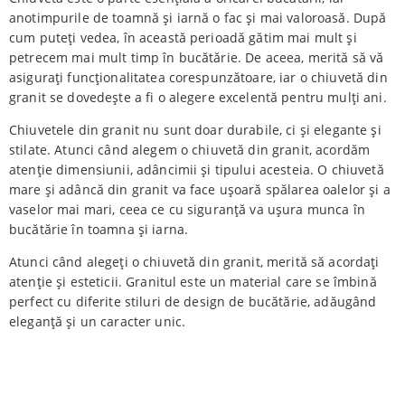
anotimpurile de toamnă și iarnă o fac și mai valoroasă. După
cum puteți vedea, în această perioadă gătim mai mult și
petrecem mai mult timp în bucătărie. De aceea, merită să vă
asigurați funcționalitatea corespunzătoare, iar o chiuvetă din
granit se dovedește a fi o alegere excelentă pentru mulți ani.
Chiuvetele din granit nu sunt doar durabile, ci și elegante și
stilate. Atunci când alegem o chiuvetă din granit, acordăm
atenție dimensiunii, adâncimii și tipului acesteia. O chiuvetă
mare și adâncă din granit va face ușoară spălarea oalelor și a
vaselor mai mari, ceea ce cu siguranță va ușura munca în
bucătărie în toamna și iarna.
Atunci când alegeți o chiuvetă din granit, merită să acordați
atenție și esteticii. Granitul este un material care se îmbină
perfect cu diferite stiluri de design de bucătărie, adăugând
eleganță și un caracter unic.