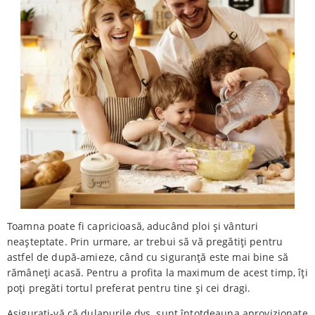
Toamna poate fi capricioasă, aducând ploi și vânturi
neașteptate. Prin urmare, ar trebui să vă pregătiți pentru
astfel de după-amieze, când cu siguranță este mai bine să
rămâneți acasă. Pentru a profita la maximum de acest timp, îți
poți pregăti tortul preferat pentru tine și cei dragi.
Asigurați-vă că dulapurile dvs. sunt întotdeauna aprovizionate