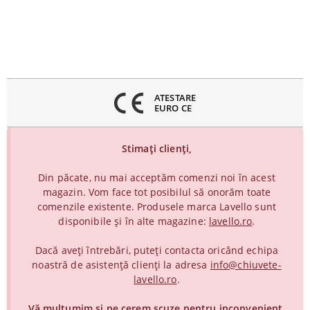
inchideți
eniul
GĂURI DATE
LA COMANDĂ
Stimați clienți,
Din păcate, nu mai acceptăm comenzi noi în acest
magazin. Vom face tot posibilul să onorăm toate
comenzile existente. Produsele marca Lavello sunt
disponibile și în alte magazine:
lavello.ro
.
Dacă aveți întrebări, puteți contacta oricând echipa
noastră de asistență clienți la adresa
info@chiuvete-
lavello.ro
.
Vă mulțumim și ne cerem scuze pentru inconvenient.