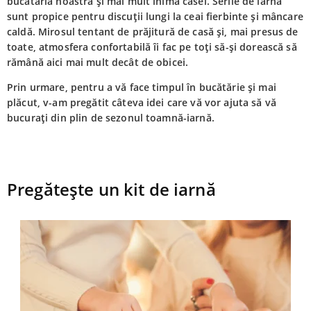
bucătăria noastră și mai mult inima casei. Serile de iarnă
sunt propice pentru discuții lungi la ceai fierbinte și mâncare
caldă. Mirosul tentant de prăjitură de casă și, mai presus de
toate, atmosfera confortabilă îi fac pe toți să-și dorească să
rămână aici mai mult decât de obicei.
Prin urmare, pentru a vă face timpul în bucătărie și mai
plăcut, v-am pregătit câteva idei care vă vor ajuta să vă
bucurați din plin de sezonul toamnă-iarnă.
Pregătește un kit de iarnă