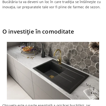
Bucătăria ta va deveni un loc în care tradiția se întâlnește cu
inovația, iar preparatele tale vor fi pline de farmec de sezon.
O investiție în comoditate
Chiuveta este o parte esențială a oricărei bucătării, iar