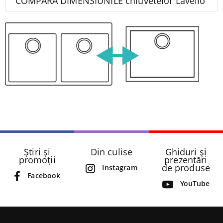
COMPARĂ DIMENSIUNILE chiuvetelor Lavello
Știri și
Din culise
Ghiduri și
promoții
prezentări
de produse
Instagram
Facebook
YouTube