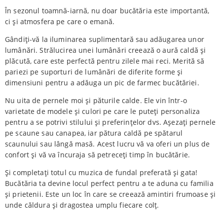
În sezonul toamnă-iarnă, nu doar bucătăria este importantă,
ci și atmosfera pe care o emană.
Gândiți-vă la iluminarea suplimentară sau adăugarea unor
lumânări. Strălucirea unei lumânări creează o aură caldă și
plăcută, care este perfectă pentru zilele mai reci. Merită să
pariezi pe suporturi de lumânări de diferite forme și
dimensiuni pentru a adăuga un pic de farmec bucătăriei.
Nu uita de pernele moi și păturile calde. Ele vin într-o
varietate de modele și culori pe care le puteți personaliza
pentru a se potrivi stilului și preferințelor dvs. Așezați pernele
pe scaune sau canapea, iar pătura caldă pe spătarul
scaunului sau lângă masă. Acest lucru vă va oferi un plus de
confort și vă va încuraja să petreceți timp în bucătărie.
Și completați totul cu muzica de fundal preferată și gata!
Bucătăria ta devine locul perfect pentru a te aduna cu familia
și prietenii. Este un loc în care se creează amintiri frumoase și
unde căldura și dragostea umplu fiecare colț.