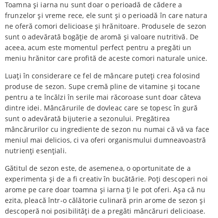
Toamna și iarna nu sunt doar o perioadă de cădere a
frunzelor și vreme rece, ele sunt și o perioadă în care natura
ne oferă comori delicioase și hrănitoare. Produsele de sezon
sunt o adevărată bogăție de aromă și valoare nutritivă. De
aceea, acum este momentul perfect pentru a pregăti un
meniu hrănitor care profită de aceste comori naturale unice.
Luați în considerare ce fel de mâncare puteți crea folosind
produse de sezon. Supe cremă pline de vitamine și tocane
pentru a te încălzi în serile mai răcoroase sunt doar câteva
dintre idei. Mâncărurile de dovleac care se topesc în gură
sunt o adevărată bijuterie a sezonului. Pregătirea
mâncărurilor cu ingrediente de sezon nu numai că vă va face
meniul mai delicios, ci va oferi organismului dumneavoastră
nutrienți esențiali.
Gătitul de sezon este, de asemenea, o oportunitate de a
experimenta și de a fi creativ în bucătărie. Poți descoperi noi
arome pe care doar toamna și iarna ți le pot oferi. Așa că nu
ezita, pleacă într-o călătorie culinară prin arome de sezon și
descoperă noi posibilități de a pregăti mâncăruri delicioase.