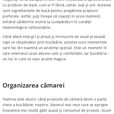
cu produse de bază, cum ar fi făină, zahăr, ouă și unt. Acestea
sunt ingredientele de bază pentru pregătirea prăjiturii
preferate. Astfel, poți începe să coaceți în orice moment,
evitând călătoriile inutile la cumpărături în condiții
meteorologice nefavorabile.
Când afară este gri și plouă și mirosurile de aluat proaspăt
copt se răspândesc prin bucătărie, acestea sunt momentele
care fac din toamnă un anotimp special. Este un moment în
care interiorul casei devine cald și confortabil, iar bucătăria –
un loc în care se nasc arome magice.
Organizarea cămarei
Toamna este atunci când proviziile de cămară devin o parte
cheie a bucătăriei noastre. Sezonul mai rece care se apropie
înseamnă mai multă gătit acasă și consumul de provizii. Acum