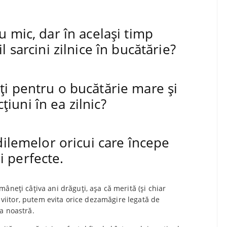
u mic, dar în același timp
l sarcini zilnice în bucătărie?
eți pentru o bucătărie mare și
iuni în ea zilnic?
 dilemelor oricui care începe
i perfecte.
âneți câțiva ani drăguți, așa că merită (și chiar
n viitor, putem evita orice dezamăgire legată de
a noastră.