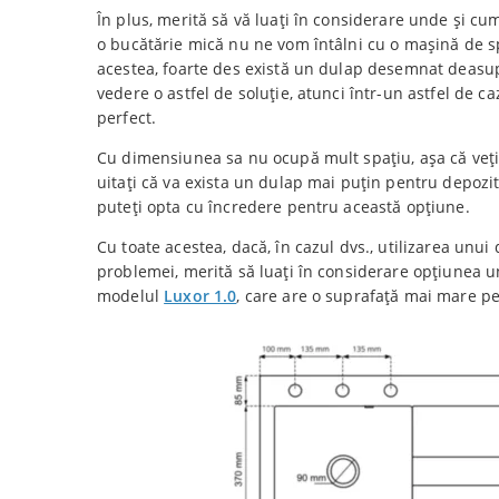
În plus, merită să vă luați în considerare unde și cum
o bucătărie mică nu ne vom întâlni cu o mașină de sp
acestea, foarte des există un dulap desemnat deasup
vedere o astfel de soluție, atunci într-un astfel de c
perfect.
Cu dimensiunea sa nu ocupă mult spațiu, așa că veți 
uitați că va exista un dulap mai puțin pentru depozi
puteți opta cu încredere pentru această opțiune.
Cu toate acestea, dacă, în cazul dvs., utilizarea unu
problemei, merită să luați în considerare opțiunea u
modelul
Luxor 1.0
, care are o suprafață mai mare p