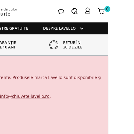
0
e de culori
Contactați-
Caută
Coșul
My
tuite
ne
meu
account
TRE GRATUITE
DESPRE LAVELLO
ARANȚIE
RETUR ÎN
E 10 ANI
30 DE ZILE
ente. Produsele marca Lavello sunt disponibile și
a
info@chiuvete-lavello.ro
.