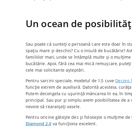
Un ocean de posibilităț
Sau poate că sunteți o persoană care este doar în st
spațiu mare și deschis? Cu o insulă de bucătărie? Ast
familiilor mari, unde se întâmplă multe și o mulțime
bucătărie. Apoi, fără cea mai mică remușcare, puteți 
cele mai solicitante așteptări.
Pentru sarcini speciale, modelul de 1,5 cuve
Decoro 
funcție extrem de auxiliară. Datorită acesteia, curăț
Putem decongela cu ușurință mâncarea în ea, în tim
principal. Sau pur și simplu avem posibilitatea de a 
nevoie să rearanjați vasele.
Pentru oricine gătește des și folosește o mulțime de
Diamond 2.0
va funcționa excelent.