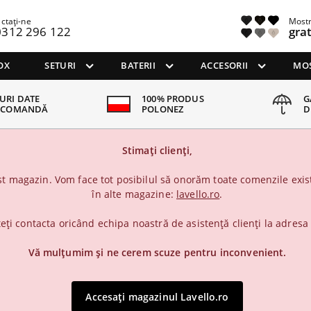
ctați-ne
Mostr
0312 296 122
gra
OX
SETURI
BATERII
ACCESORII
MOS
URI DATE
100% PRODUS
G
 COMANDĂ
POLONEZ
D
Stimați clienți,
t magazin. Vom face tot posibilul să onorăm toate comenzile exist
în alte magazine:
lavello.ro
.
teți contacta oricând echipa noastră de asistență clienți la adres
Vă mulțumim și ne cerem scuze pentru inconvenient.
Accesați magazinul Lavello.ro