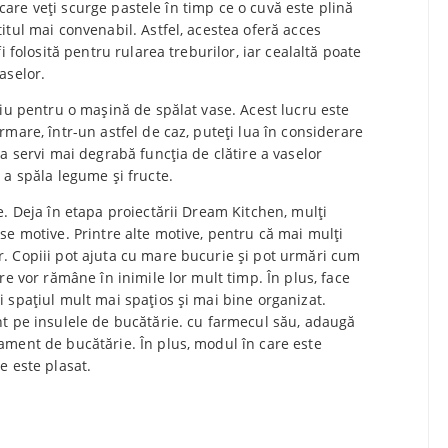
n care veți scurge pastele în timp ce o cuvă este plină
itul mai convenabil. Astfel, acestea oferă acces
i folosită pentru rularea treburilor, iar cealaltă poate
aselor.
țiu pentru o mașină de spălat vase. Acest lucru este
mare, într-un astfel de caz, puteți lua în considerare
a servi mai degrabă funcția de clătire a vaselor
 a spăla legume și fructe.
e. Deja în etapa proiectării Dream Kitchen, mulți
se motive. Printre alte motive, pentru că mai mulți
. Copiii pot ajuta cu mare bucurie și pot urmări cum
re vor rămâne în inimile lor mult timp. În plus, face
 spațiul mult mai spațios și mai bine organizat.
t pe insulele de bucătărie.
cu farmecul său, adaugă
ment de bucătărie. În plus, modul în care este
e este plasat.