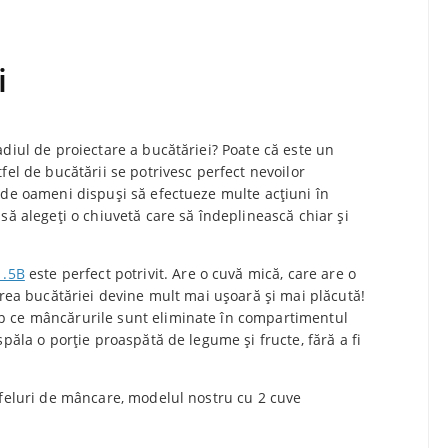
i
adiul de proiectare a bucătăriei? Poate că este un
fel de bucătării se potrivesc perfect nevoilor
 de oameni dispuși să efectueze multe acțiuni în
să alegeți o chiuvetă care să îndeplinească chiar și
1.5B
este perfect potrivit.
Are o cuvă mică, care are o
area bucătăriei devine mult mai ușoară și mai plăcută!
p ce mâncărurile sunt eliminate în compartimentul
spăla o porție proaspătă de legume și fructe, fără a fi
 feluri de mâncare, modelul nostru cu 2 cuve