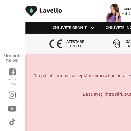
Chiuvete Lavello
Conta
+4 
CHIUVETE GRANIT
CHIUVETE IN
8% CLIENTI
ATESTARE
GĂ
ERICITI
EURO CE
LA
Urmăriți-
ne pe:
Din păcate, nu mai acceptăm comenzi noi în aces
43k+
likes
Dacă aveți întrebări, pu