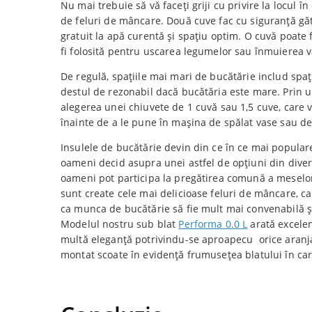
Nu mai trebuie să vă faceți griji cu privire la locul î
de feluri de mâncare. Două cuve fac cu siguranță găt
gratuit la apă curentă și spațiu optim. O cuvă poate f
fi folosită pentru uscarea legumelor sau înmuierea v
De regulă, spațiile mai mari de bucătărie includ spa
destul de rezonabil dacă bucătăria este mare. Prin ur
alegerea unei chiuvete de 1 cuvă sau 1,5 cuve, care v
înainte de a le pune în mașina de spălat vase sau de
Insulele de bucătărie devin din ce în ce mai popular
oameni decid asupra unei astfel de opțiuni din diver
oameni pot participa la pregătirea comună a meselor
sunt create cele mai delicioase feluri de mâncare, ca
ca munca de bucătărie să fie mult mai convenabilă și
Modelul nostru sub blat
Performa 0.0 L
arată excelen
multă eleganță potrivindu-se aproapecu orice aranja
montat scoate în evidență frumusețea blatului în car