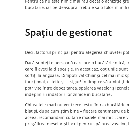
Pentru că nu este nimic mai rău decât o achiziție greș
bucătărie, iar pe deasupra, trebuie să o folosim în fie
Spațiu de gestionat
Deci, factorul principal pentru alegerea chiuvetei po
Dacă sunteți o persoană care are o bucătărie mică, 
care îl aveți la dispoziție. În acest caz, opțiunile s
sortiți la angoasă. Dimpotrivă! Chiar și cel mai mic sp
funcțional, estetic și … sigur! În timp ce vă amintiți
potrivite între depozitarea, spălarea vaselor și zonel
îndeplinirii îndatoririlor zilnice în bucătărie.
Chiuvetele mari nu vor trece testul într-o bucătărie
blat și, după cum știm bine – fiecare centimetru de b
aceea, recomandăm cu tărie modele mai mici, care vo
pregătirea meselor și locul pentru spălarea vaselor, 