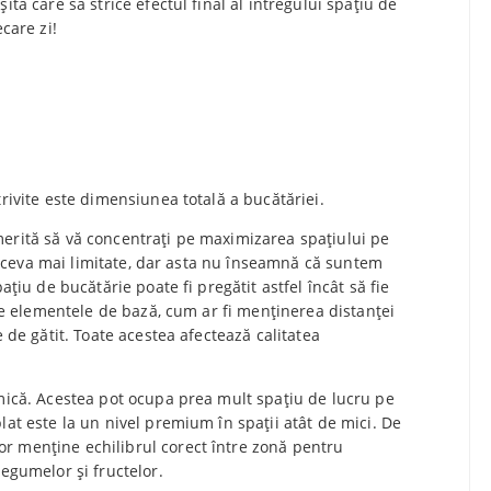
ită care să strice efectul final al întregului spațiu de
care zi!
trivite este dimensiunea totală a bucătăriei.
merită să vă concentrați pe maximizarea spațiului pe
unt ceva mai limitate, dar asta nu înseamnă că suntem
ațiu de bucătărie poate fi pregătit astfel încât să fie
 de elementele de bază, cum ar fi menținerea distanței
e de gătit. Toate acestea afectează calitatea
 mică. Acestea pot ocupa prea mult spațiu de lucru pe
lat este la un nivel premium în spații atât de mici. De
r menține echilibrul corect între zonă pentru
legumelor și fructelor.