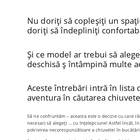
Nu doriți să copleșiți un spați
doriți să îndepliniți confortabi
Și ce model ar trebui să aleg
deschisă ș întâmpină multe acț
Aceste întrebări intră în lista
aventura în căutarea chiuvete
Să ne confruntăm – aceasta este o decizie cu care răm
necesar) să alegeți … cu înțelepciune! Astfel încât, î
potrivirea necorespunzătoare a chiuvetei în bucătări