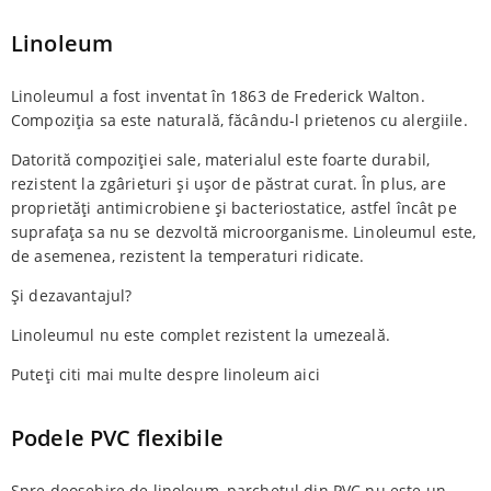
Linoleum
Linoleumul a fost inventat în 1863 de Frederick Walton.
Compoziția sa este naturală, făcându-l prietenos cu alergiile.
Datorită compoziției sale, materialul este foarte durabil,
rezistent la zgârieturi și ușor de păstrat curat. În plus, are
proprietăți antimicrobiene și bacteriostatice, astfel încât pe
suprafața sa nu se dezvoltă microorganisme. Linoleumul este,
de asemenea, rezistent la temperaturi ridicate.
Și dezavantajul?
Linoleumul nu este complet rezistent la umezeală.
Puteți citi mai multe despre linoleum aici
Podele PVC flexibile
Spre deosebire de linoleum, parchetul din PVC nu este un