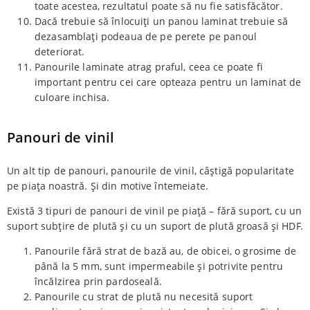
toate acestea, rezultatul poate să nu fie satisfăcător.
Dacă trebuie să înlocuiți un panou laminat trebuie să
dezasamblați podeaua de pe perete pe panoul
deteriorat.
Panourile laminate atrag praful, ceea ce poate fi
important pentru cei care opteaza pentru un laminat de
culoare inchisa.
Panouri de vinil
Un alt tip de panouri, panourile de vinil, câștigă popularitate
pe piața noastră. Și din motive întemeiate.
Există 3 tipuri de panouri de vinil pe piață – fără suport, cu un
suport subțire de plută și cu un suport de plută groasă și HDF.
Panourile fără strat de bază au, de obicei, o grosime de
până la 5 mm, sunt impermeabile și potrivite pentru
încălzirea prin pardoseală.
Panourile cu strat de plută nu necesită suport