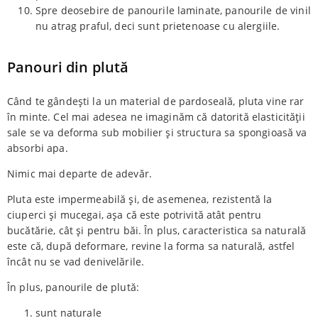
Spre deosebire de panourile laminate, panourile de vinil
nu atrag praful, deci sunt prietenoase cu alergiile.
Panouri din plută
Când te gândești la un material de pardoseală, pluta vine rar
în minte. Cel mai adesea ne imaginăm că datorită elasticității
sale se va deforma sub mobilier și structura sa spongioasă va
absorbi apa.
Nimic mai departe de adevăr.
Pluta este impermeabilă și, de asemenea, rezistentă la
ciuperci și mucegai, așa că este potrivită atât pentru
bucătărie, cât și pentru băi. În plus, caracteristica sa naturală
este că, după deformare, revine la forma sa naturală, astfel
încât nu se vad denivelările.
În plus, panourile de plută:
sunt naturale