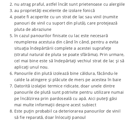
nu atrag praful, astfel încât sunt prietenoase cu alergiile
au proprietăți excelente de izolare fonică
poate fi acoperite cu un strat de lac sau vinil (numite
panouri de vinil cu suport din plută), care protejează
pluta de abraziune
în cazul panourilor finisate cu lac este necesară
reumplerea acestuia din când în când, pentru a evita
situația îndepărtării complete a acestei suprafețe
(stratul natural de pluta se poate sfărâma). Prin urmare,
cel mai bine este să îndepărtați vechiul strat de lac și să
aplicați unul nou.
Panourile din plută izolează bine căldura, făcându-le
calde la atingere și plăcute de mers pe acestea în baie
Datorită izolației termice ridicate, doar unele dintre
panourile de plută sunt potrivite pentru utilizare numai
pe încălzirea prin pardoseală cu apă. Aici puteți găsi
mai multe informații despre acest subiect
Este puțin probabil ca deteriorarea panourilor de vinil
să fie reparată, doar înlocuiți panoul