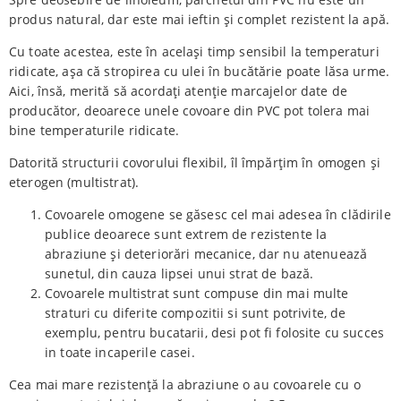
produs natural, dar este mai ieftin și complet rezistent la apă.
Cu toate acestea, este în același timp sensibil la temperaturi
ridicate, așa că stropirea cu ulei în bucătărie poate lăsa urme.
Aici, însă, merită să acordați atenție marcajelor date de
producător, deoarece unele covoare din PVC pot tolera mai
bine temperaturile ridicate.
Datorită structurii covorului flexibil, îl împărțim în omogen și
eterogen (multistrat).
Covoarele omogene se găsesc cel mai adesea în clădirile
publice deoarece sunt extrem de rezistente la
abraziune și deteriorări mecanice, dar nu atenuează
sunetul, din cauza lipsei unui strat de bază.
Covoarele multistrat sunt compuse din mai multe
straturi cu diferite compozitii si sunt potrivite, de
exemplu, pentru bucatarii, desi pot fi folosite cu succes
in toate incaperile casei.
Cea mai mare rezistență la abraziune o au covoarele cu o