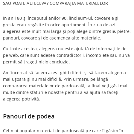
SAU POATE ALTECEVA? COMPARAȚIA MATERIALELOR
În anii 80 și începutul anilor 90, linoleum-ul, covoarele și
gresia erau regăsite în orice apartament. În ziua de azi
alegerea este mult mai larga și poți alege dintre gresie, pietre,
panouri, covoare și de asemenea alte materiale.
Cu toate acestea, alegerea nu este ajutată de informațiile de
pe web, care sunt adesea contradictorii, incomplete sau nu vă
permit să trageți nicio concluzie.
Am încercat să facem acest ghid diferit și să facem alegerea
mai ușoară și nu mai dificilă. Prin urmare, pe lângă
compararea materialelor de pardoseală, la final veți găsi mai
multe dintre sfaturile noastre pentru a vă ajuta să faceți
alegerea potrivită.
Panouri de podea
Cel mai popular material de pardoseală pe care îl găsim în