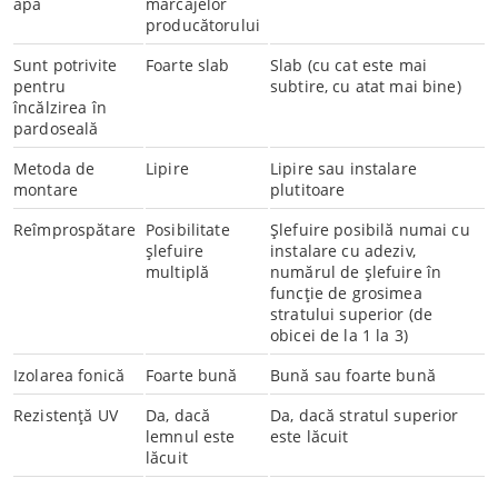
apă
marcajelor
producătorului
Sunt potrivite
Foarte slab
Slab (cu cat este mai
pentru
subtire, cu atat mai bine)
încălzirea în
pardoseală
Metoda de
Lipire
Lipire sau instalare
montare
plutitoare
Reîmprospătare
Posibilitate
Șlefuire posibilă numai cu
șlefuire
instalare cu adeziv,
multiplă
numărul de șlefuire în
funcție de grosimea
stratului superior (de
obicei de la 1 la 3)
Izolarea fonică
Foarte bună
Bună sau foarte bună
Rezistență UV
Da, dacă
Da, dacă stratul superior
lemnul este
este lăcuit
lăcuit