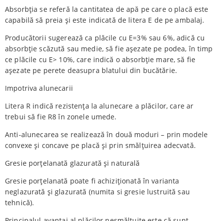
Absorbția se referă la cantitatea de apă pe care o placă este
capabilă să preia și este indicată de litera E de pe ambalaj.
Producătorii sugerează ca plăcile cu E=3% sau 6%, adică cu
absorbție scăzută sau medie, să fie așezate pe podea, în timp
ce plăcile cu E> 10%, care indică o absorbție mare, să fie
așezate pe perete deasupra blatului din bucătărie.
Impotriva alunecarii
Litera R indică rezistența la alunecare a plăcilor, care ar
trebui să fie R8 în zonele umede.
Anti-alunecarea se realizează în două moduri – prin modele
convexe și concave pe placă și prin smălțuirea adecvată.
Gresie porțelanată glazurată și naturală
Gresie porțelanată poate fi achiziționată în varianta
neglazurată și glazurată (numita si gresie lustruită sau
tehnică).
Principalul avantaj al plăcilor nesmălțuite este că sunt