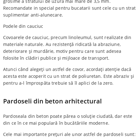
grosime a stratului de uzură mai mare de 3,5 mm.
Recomandate in special pentru bucatarii sunt cele cu un strat
suplimentar anti-alunecare.
Podele din cauciuc
Covoarele de cauciuc, precum linoleumul, sunt realizate din
materiale naturale. Au rezistență ridicată la abraziune,
deteriorare și murdărie, motiv pentru care sunt adesea
folosite în clădiri publice și mijloace de transport.
Atunci când alegeți un astfel de covor, acordați atenție dacă
acesta este acoperit cu un strat de poliuretan. Este abraziv și
pentru a-l împrospăta trebuie să îl aplici de la zero.
Pardoseli din beton arhitectural
Pardoseala din beton poate părea o soluție ciudată, dar este
din ce în ce mai populară în bucătăriile moderne.
Cele mai importante prețuri ale unor astfel de pardoseli sunt: