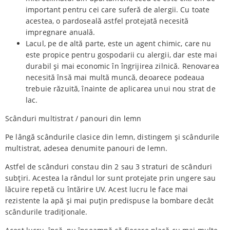
important pentru cei care suferă de alergii. Cu toate
acestea, o pardoseală astfel protejată necesită
impregnare anuală.
Lacul, pe de altă parte, este un agent chimic, care nu
este propice pentru gospodarii cu alergii, dar este mai
durabil și mai economic în îngrijirea zilnică. Renovarea
necesită însă mai multă muncă, deoarece podeaua
trebuie răzuită, înainte de aplicarea unui nou strat de
lac.
Scânduri multistrat / panouri din lemn
Pe lângă scândurile clasice din lemn, distingem și scândurile
multistrat, adesea denumite panouri de lemn.
Astfel de scânduri constau din 2 sau 3 straturi de scânduri
subțiri. Acestea la rândul lor sunt protejate prin ungere sau
lăcuire repetă cu întărire UV. Acest lucru le face mai
rezistente la apă și mai puțin predispuse la bombare decât
scândurile tradiționale.