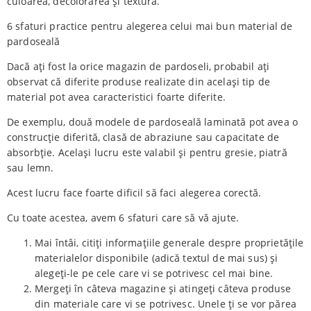
culoarea, decolorarea și textura.
6 sfaturi practice pentru alegerea celui mai bun material de
pardoseală
Dacă ați fost la orice magazin de pardoseli, probabil ați
observat că diferite produse realizate din același tip de
material pot avea caracteristici foarte diferite.
De exemplu, două modele de pardoseală laminată pot avea o
construcție diferită, clasă de abraziune sau capacitate de
absorbție. Același lucru este valabil și pentru gresie, piatră
sau lemn.
Acest lucru face foarte dificil să faci alegerea corectă.
Cu toate acestea, avem 6 sfaturi care să vă ajute.
Mai întâi, citiți informațiile generale despre proprietățile
materialelor disponibile (adică textul de mai sus) și
alegeți-le pe cele care vi se potrivesc cel mai bine.
Mergeți în câteva magazine și atingeți câteva produse
din materiale care vi se potrivesc. Unele ți se vor părea