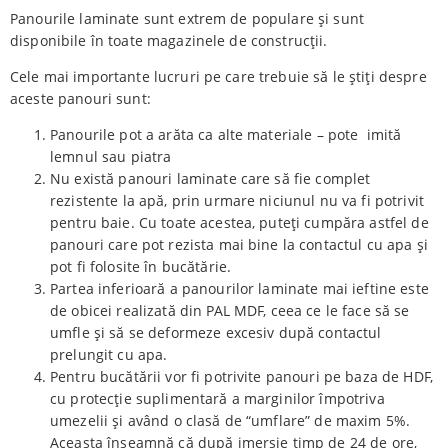
Panourile laminate sunt extrem de populare și sunt
disponibile în toate magazinele de construcții.
Cele mai importante lucruri pe care trebuie să le știți despre
aceste panouri sunt:
Panourile pot a arăta ca alte materiale – pote imită
lemnul sau piatra
Nu există panouri laminate care să fie complet
rezistente la apă, prin urmare niciunul nu va fi potrivit
pentru baie. Cu toate acestea, puteți cumpăra astfel de
panouri care pot rezista mai bine la contactul cu apa și
pot fi folosite în bucătărie.
Partea inferioară a panourilor laminate mai ieftine este
de obicei realizată din PAL MDF, ceea ce le face să se
umfle și să se deformeze excesiv după contactul
prelungit cu apa.
Pentru bucătării vor fi potrivite panouri pe baza de HDF,
cu protecție suplimentară a marginilor împotriva
umezelii și având o clasă de “umflare” de maxim 5%.
Aceasta înseamnă că după imersie timp de 24 de ore,