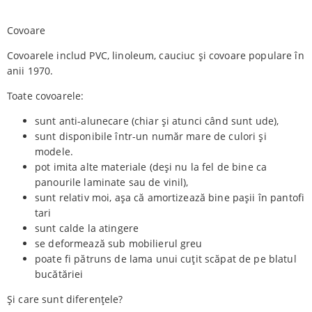
Covoare
Covoarele includ PVC, linoleum, cauciuc și covoare populare în
anii 1970.
Toate covoarele:
sunt anti-alunecare (chiar și atunci când sunt ude),
sunt disponibile într-un număr mare de culori și
modele.
pot imita alte materiale (deși nu la fel de bine ca
panourile laminate sau de vinil),
sunt relativ moi, așa că amortizează bine pașii în pantofi
tari
sunt calde la atingere
se deformează sub mobilierul greu
poate fi pătruns de lama unui cuțit scăpat de pe blatul
bucătăriei
Și care sunt diferențele?