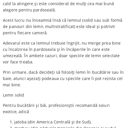
cald la atingere și este considerat de mulți cea mai bună
alegere pentru pardoseală.
Acest lucru nu înseamnă însă că lemnul (solid sau sub formă
de panouri din lemn, multistratificat) este ideal și potrivit
pentru fiecare cameră.
Adevarul este ca lemnul trebuie îngrijit, nu merge prea bine
cu încalzirea în pardoseala și în încăperile în care este
umezeală. În ambele cazuri, doar speciile de lemn selectate
vor face treaba.
Prin urmare, dacă decideți să folosiți lemn în bucătărie sau în
baie, atunci așezați podeaua cu speciile care îi pot rezista cel
mai bine.
Lemn solid
Pentru bucătării și băi, profesioniștii recomandă soiuri
exotice, adică
jatoba (din America Centrală și de Sud),