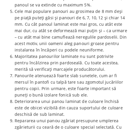
panoul se va extinde cu maximum 5%.
Cele mai populare panouri au grosimea de 8 mm deși
pe piață puteți găsi și panouri de 6, 7, 10, 12 și chiar 14
mm. Cu cât panoul laminat este mai gros, cu atât este
mai dur, cu atât se deformează mai puțin și – ca urmare
– cu atât mai bine camuflează neregulile pardoselii. Din
acest motiv, unii oameni aleg panouri groase pentru
instalarea în încăperi cu podele neuniforme.
Majoritatea panourilor laminate nu sunt potrivite
pentru încălzirea prin pardoseală. Cu toate acestea,
merită să verificați marcajele producătorului.
Panourile atenuează foarte slab sunetele, cum ar fi
mersul în pantofi cu talpă tare sau zgomotul jucăriilor
pentru copii. Prin urmare, este foarte important să
puneți o bună izolare fonică sub ele.
Deteriorarea unui panou laminat de culoare închisă
este de obicei vizibilă din cauza suportului de culoare
deschisă de sub laminat.
Repararea unui panou zgâriat presupune umplerea
zgârieturii cu ceară de o culoare special selectată. Cu