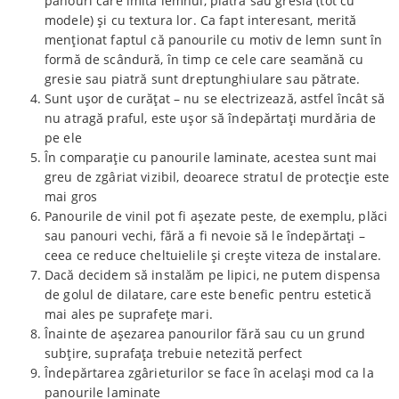
panouri care imită lemnul, piatra sau gresia (tot cu
modele) și cu textura lor. Ca fapt interesant, merită
menționat faptul că panourile cu motiv de lemn sunt în
formă de scândură, în timp ce cele care seamănă cu
gresie sau piatră sunt dreptunghiulare sau pătrate.
Sunt ușor de curățat – nu se electrizează, astfel încât să
nu atragă praful, este ușor să îndepărtați murdăria de
pe ele
În comparație cu panourile laminate, acestea sunt mai
greu de zgâriat vizibil, deoarece stratul de protecție este
mai gros
Panourile de vinil pot fi așezate peste, de exemplu, plăci
sau panouri vechi, fără a fi nevoie să le îndepărtați –
ceea ce reduce cheltuielile și crește viteza de instalare.
Dacă decidem să instalăm pe lipici, ne putem dispensa
de golul de dilatare, care este benefic pentru estetică
mai ales pe suprafețe mari.
Înainte de așezarea panourilor fără sau cu un grund
subțire, suprafața trebuie netezită perfect
Îndepărtarea zgârieturilor se face în același mod ca la
panourile laminate