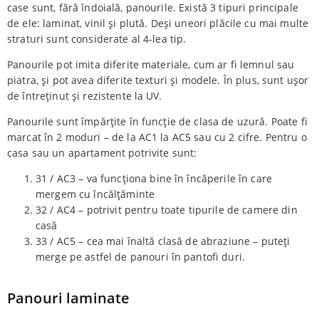
case sunt, fără îndoială, panourile. Există 3 tipuri principale
de ele: laminat, vinil și plută. Deși uneori plăcile cu mai multe
straturi sunt considerate al 4-lea tip.
Panourile pot imita diferite materiale, cum ar fi lemnul sau
piatra, și pot avea diferite texturi și modele. În plus, sunt ușor
de întreținut și rezistente la UV.
Panourile sunt împărțite în funcție de clasa de uzură. Poate fi
marcat în 2 moduri – de la AC1 la AC5 sau cu 2 cifre. Pentru o
casa sau un apartament potrivite sunt:
31 / AC3 – va funcționa bine în încăperile în care
mergem cu încălțăminte
32 / AC4 – potrivit pentru toate tipurile de camere din
casă
33 / AC5 – cea mai înaltă clasă de abraziune – puteți
merge pe astfel de panouri în pantofi duri.
Panouri laminate