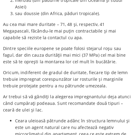
merbau (din pădurile tropicale din Oceania și sudul
Asiei)
sau doussie (din Africa, păduri tropicale).
Au cea mai mare duritate – 71, 48 și, respectiv, 41
Megapascali, făcându-le mai puțin contractabile și mai
capabile să reziste la contactul cu apa.
Dintre speciile europene se poate folosi stejarul roșu sau
fagul, dar din cauza durității mai mici (37 MPa) cel mai bine
este să te oprești la montarea lor cel mult în bucătărie.
Oricum, indiferent de gradul de duritate, fiecare tip de lemn
trebuie impregnat corespunzător iar rosturile și marginile
trebuie protejate pentru a nu pătrunde umezeala.
Ar trebui să vă gândiți la alegerea impregnantului deja atunci
când cumpărați podeaua. Sunt recomandate două tipuri –
ceară de ulei și lac.
Ceara uleioasă pătrunde adânc în structura lemnului și
este un agent natural care nu afectează negativ
microclimatul din apartament, ceea ce este extrem de