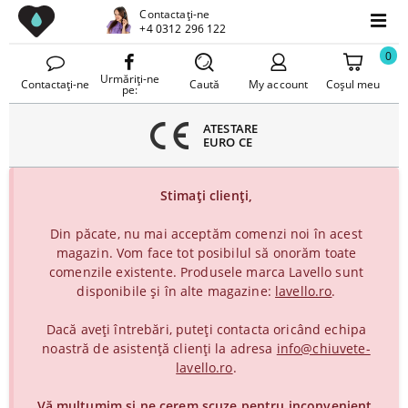
Chiuvete Lavello
Contactați-ne
inchideți
+4 0312 296 122
Meniu
eniul
0
Urmăriți-ne
Contactați-ne
Caută
My account
Coșul meu
pe:
GĂURI DATE
LA COMANDĂ
Stimați clienți,
Din păcate, nu mai acceptăm comenzi noi în acest
magazin. Vom face tot posibilul să onorăm toate
comenzile existente. Produsele marca Lavello sunt
disponibile și în alte magazine:
lavello.ro
.
Dacă aveți întrebări, puteți contacta oricând echipa
noastră de asistență clienți la adresa
info@chiuvete-
lavello.ro
.
Vă mulțumim și ne cerem scuze pentru inconvenient.