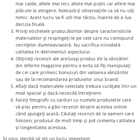
mai calde, altele mai reci, altele mai puțin, iar altele mai
plăcute la atingere. Notează-ți observațiile ca să nu uiți
nimic. Acest lucru va fi util mai târziu, înainte de a lua
decizia finală.
Priviți etichetele producătorilor despre caracteristicile
materialelor și respingeți-le pe cele care nu corespund
cerințelor dumneavoastră. Nu sacrifica niciodată
calitatea în detrimentul aspectului.
Obțineți recenzii ale aceluiași produs de la vânzători
din diferite magazine pentru a evita să fiți manipulați
de cei care primesc bonusuri din valoarea vânzărilor
sau de la recomandarea produselor unui brand.
Aflați dacă materialele selectate trebuie curățate într-un
mod special și dacă necesită întreținere.
Faceți fotografii cu carduri cu numele produselor care
vă plac pentru a găsi recenzii despre acestea online
când ajungeți acasă. Căutați recenzii de la oameni care
folosesc produsul de mult timp și pot comenta calitatea
și longevitatea acestuia.
În plus, merită să știi un lucru important.