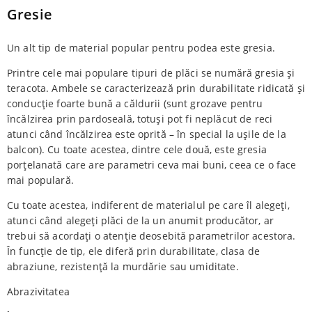
Gresie
Un alt tip de material popular pentru podea este gresia.
Printre cele mai populare tipuri de plăci se numără gresia și
teracota. Ambele se caracterizează prin durabilitate ridicată și
conducție foarte bună a căldurii (sunt grozave pentru
încălzirea prin pardoseală, totuși pot fi neplăcut de reci
atunci când încălzirea este oprită – în special la ușile de la
balcon). Cu toate acestea, dintre cele două, este gresia
porțelanată care are parametri ceva mai buni, ceea ce o face
mai populară.
Cu toate acestea, indiferent de materialul pe care îl alegeți,
atunci când alegeți plăci de la un anumit producător, ar
trebui să acordați o atenție deosebită parametrilor acestora.
În funcție de tip, ele diferă prin durabilitate, clasa de
abraziune, rezistență la murdărie sau umiditate.
Abrazivitatea