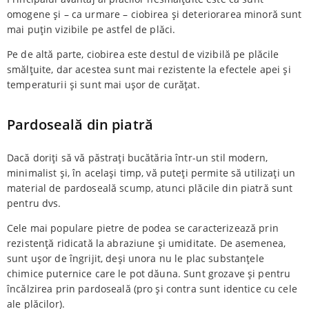
omogene și – ca urmare – ciobirea și deteriorarea minoră sunt
mai puțin vizibile pe astfel de plăci.
Pe de altă parte, ciobirea este destul de vizibilă pe plăcile
smălțuite, dar acestea sunt mai rezistente la efectele apei și
temperaturii și sunt mai ușor de curățat.
Pardoseală din piatră
Dacă doriți să vă păstrați bucătăria într-un stil modern,
minimalist și, în același timp, vă puteți permite să utilizați un
material de pardoseală scump, atunci plăcile din piatră sunt
pentru dvs.
Cele mai populare pietre de podea se caracterizează prin
rezistență ridicată la abraziune și umiditate. De asemenea,
sunt ușor de îngrijit, deși unora nu le plac substanțele
chimice puternice care le pot dăuna. Sunt grozave și pentru
încălzirea prin pardoseală (pro și contra sunt identice cu cele
ale plăcilor).