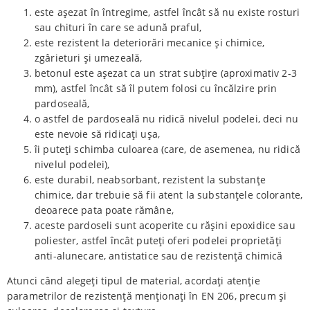
este așezat în întregime, astfel încât să nu existe rosturi
sau chituri în care se adună praful,
este rezistent la deteriorări mecanice și chimice,
zgârieturi și umezeală,
betonul este așezat ca un strat subțire (aproximativ 2-3
mm), astfel încât să îl putem folosi cu încălzire prin
pardoseală,
o astfel de pardoseală nu ridică nivelul podelei, deci nu
este nevoie să ridicați ușa,
îi puteți schimba culoarea (care, de asemenea, nu ridică
nivelul podelei),
este durabil, neabsorbant, rezistent la substanțe
chimice, dar trebuie să fii atent la substanțele colorante,
deoarece pata poate rămâne,
aceste pardoseli sunt acoperite cu rășini epoxidice sau
poliester, astfel încât puteți oferi podelei proprietăți
anti-alunecare, antistatice sau de rezistență chimică
Atunci când alegeți tipul de material, acordați atenție
parametrilor de rezistență menționați în EN 206, precum și