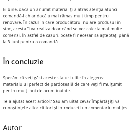
Ei bine, dacă un anumit material ți-a atras atenția atunci
comandă-l chiar dacă a mai rămas mult timp pentru
renovare. În cazul în care producătorul nu are produsul în
stoc, acesta îl va realiza doar când se vor colecta mai multe
comenzi. În astfel de cazuri, poate fi necesar să așteptați până
la 3 luni pentru o comandă.
În concluzie
Sperăm că veți găsi aceste sfaturi utile în alegerea
materialului perfect de pardoseală de care veți fi mulțumit
pentru mulți ani de acum înainte.
Te-a ajutat acest articol? Sau am uitat ceva? Împărtășiți-vă
cunoștințele altor cititori și introduceți un comentariu mai jos.
Autor