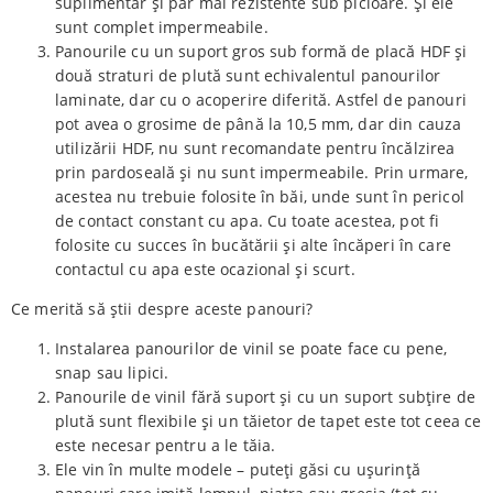
suplimentar și par mai rezistente sub picioare. Și ele
sunt complet impermeabile.
Panourile cu un suport gros sub formă de placă HDF și
două straturi de plută sunt echivalentul panourilor
laminate, dar cu o acoperire diferită. Astfel de panouri
pot avea o grosime de până la 10,5 mm, dar din cauza
utilizării HDF, nu sunt recomandate pentru încălzirea
prin pardoseală și nu sunt impermeabile. Prin urmare,
acestea nu trebuie folosite în băi, unde sunt în pericol
de contact constant cu apa. Cu toate acestea, pot fi
folosite cu succes în bucătării și alte încăperi în care
contactul cu apa este ocazional și scurt.
Ce merită să știi despre aceste panouri?
Instalarea panourilor de vinil se poate face cu pene,
snap sau lipici.
Panourile de vinil fără suport și cu un suport subțire de
plută sunt flexibile și un tăietor de tapet este tot ceea ce
este necesar pentru a le tăia.
Ele vin în multe modele – puteți găsi cu ușurință