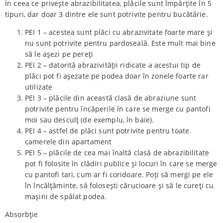
În ceea ce privește abrazibilitatea, plăcile sunt împărțite în 5
tipuri, dar doar 3 dintre ele sunt potrivite pentru bucătărie.
PEI 1 – acestea sunt plăci cu abrazivitate foarte mare și
nu sunt potrivite pentru pardoseală. Este mult mai bine
să le așezi pe pereți
PEI 2 – datorită abrazivității ridicate a acestui tip de
plăci pot fi așezate pe podea doar în zonele foarte rar
utilizate
PEI 3 – plăcile din această clasă de abraziune sunt
potrivite pentru încăperile în care se merge cu pantofi
moi sau desculț (de exemplu, în baie).
PEI 4 – astfel de plăci sunt potrivite pentru toate
camerele din apartament
PEI 5 – plăcile de cea mai înaltă clasă de abrazibilitate
pot fi folosite în clădiri publice și locuri în care se merge
cu pantofi tari, cum ar fi coridoare. Poți să mergi pe ele
în încălțăminte, să folosești cărucioare și să le cureți cu
mașini de spălat podea.
Absorbție