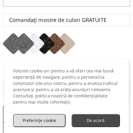
Comandați mostre de culori GRATUITE
Plasați o comandă
Folosim cookie-uri pentru a vă oferi cea mai bună
experiență de navigare, pentru a personaliza
conținutul site-ului nostru, pentru a analiza traficul
GĂSEȘTE O CHIUVETĂ să se potrivească în
acestuia și pentru a vă arăta anunțuri relevante.
mască
Consultați politica noastră de confidențialitate
pentru mai multe informații.
Preferințe cookie
De acord