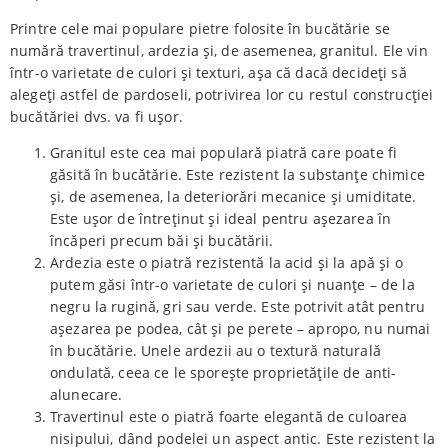
Printre cele mai populare pietre folosite în bucătărie se
numără travertinul, ardezia și, de asemenea, granitul. Ele vin
într-o varietate de culori și texturi, așa că dacă decideți să
alegeți astfel de pardoseli, potrivirea lor cu restul construcției
bucătăriei dvs. va fi ușor.
Granitul este cea mai populară piatră care poate fi
găsită în bucătărie. Este rezistent la substanțe chimice
și, de asemenea, la deteriorări mecanice și umiditate.
Este ușor de întreținut și ideal pentru așezarea în
încăperi precum băi și bucătării.
Ardezia este o piatră rezistentă la acid și la apă și o
putem găsi într-o varietate de culori și nuanțe – de la
negru la rugină, gri sau verde. Este potrivit atât pentru
așezarea pe podea, cât și pe perete – apropo, nu numai
în bucătărie. Unele ardezii au o textură naturală
ondulată, ceea ce le sporește proprietățile de anti-
alunecare.
Travertinul este o piatră foarte elegantă de culoarea
nisipului, dând podelei un aspect antic. Este rezistent la