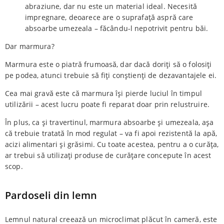
abraziune, dar nu este un material ideal. Necesită
impregnare, deoarece are o suprafață aspră care
absoarbe umezeala – făcându-l nepotrivit pentru băi.
Dar marmura?
Marmura este o piatră frumoasă, dar dacă doriți să o folosiți
pe podea, atunci trebuie să fiți conștienți de dezavantajele ei.
Cea mai gravă este că marmura își pierde luciul în timpul
utilizării – acest lucru poate fi reparat doar prin relustruire.
În plus, ca și travertinul, marmura absoarbe și umezeala, așa
că trebuie tratată în mod regulat – va fi apoi rezistentă la apă,
acizi alimentari și grăsimi. Cu toate acestea, pentru a o curăța,
ar trebui să utilizați produse de curățare concepute în acest
scop.
Pardoseli din lemn
Lemnul natural creează un microclimat plăcut în cameră, este