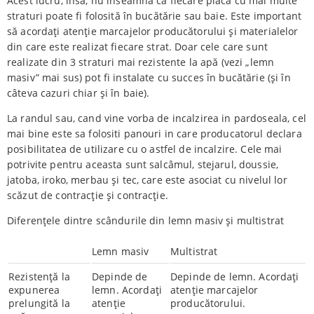
Acest lucru, însă, nu înseamnă că fiecare placă cu mai multe
straturi poate fi folosită în bucătărie sau baie. Este important
să acordați atenție marcajelor producătorului și materialelor
din care este realizat fiecare strat. Doar cele care sunt
realizate din 3 straturi mai rezistente la apă (vezi „lemn
masiv” mai sus) pot fi instalate cu succes în bucătărie (și în
câteva cazuri chiar și în baie).
La randul sau, cand vine vorba de incalzirea in pardoseala, cel
mai bine este sa folositi panouri in care producatorul declara
posibilitatea de utilizare cu o astfel de incalzire. Cele mai
potrivite pentru aceasta sunt salcâmul, stejarul, doussie,
jatoba, iroko, merbau și tec, care este asociat cu nivelul lor
scăzut de contracție și contracție.
Diferențele dintre scândurile din lemn masiv și multistrat
Lemn masiv
Multistrat
Rezistență la
Depinde de
Depinde de lemn. Acordați
expunerea
lemn. Acordați
atenție marcajelor
prelungită la
atenție
producătorului.